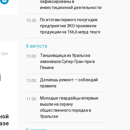
зафиксированы в
инвестиционной деятельности
По итогам первого полугодия
10:30
предприятия ЗКО произвели
продукции на 166,6 млрд теңге
6 августа
тры:
Таншовщица из Уральска
15:00
завоевала Супер-Гран-при в
Пекине
Я
Делаешь ремонт – соблюдай
13:00
правила
Молодые гвардейцы впервые
11:00
вышли на охрану
общественного порядка в
ной
Уральске
азе