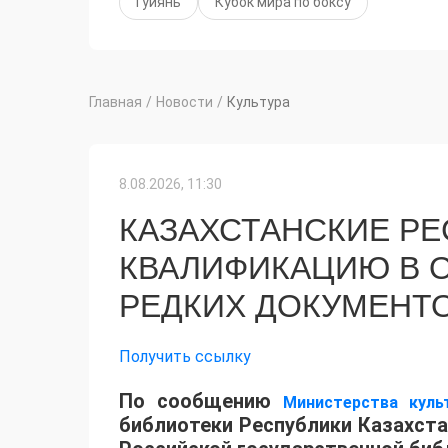
Гуйянь
Кубок мира по боксу
Главная
/
Новости
/
Культура
8.08.2026, 11:30
КАЗАХСТАНСКИЕ Р
КВАЛИФИКАЦИЮ В 
РЕДКИХ ДОКУМЕНТ
Получить ссылку
​По сообщению
Министерства кул
библиотеки Республики Казахста