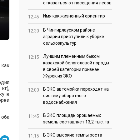
отказаться от посещения лесов
Имя как жизненный ориентир
12:45
В Чингирлауском районе
12:30
аграрии приступили к уборке
сельхозкультур
Лучшим племенным быком
12:15
казахской белоголовой породы
 как
в своей категории признан
Жүрек из ЗКО
едил
кг),
В ЗКО автомойки переходят на
12:00
ку в
систему оборотного
ореи
водоснабжения
В ЗКО площадь орошаемых
11:45
 оба
земель составляет 13,2 тыс. га
В ЗКО высокие темпы роста
11:15