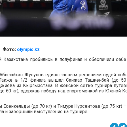
Фото:
olympic.kz
й Казахстана пробились в полуфинал и обеспечили себе
 Абылайхан Жусупов единогласным решением судей поб
Также в 1/2 финала вышел Санжар Ташкенбай (до 50 
джиева из Кыргызстана. В женской сетке турнира путев
до 60 кг), одержав победу над спортсменкой из Южной К
 Есенкельды (до 70 кг) и Тимура Нурсеитова (до 75 кг) —
ла и завершили выступление на турнире.