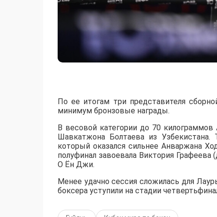
По ее итогам три представителя сборно
минимум бронзовые награды.
В весовой категории до 70 килограммов
Шавкатжона Болтаева из Узбекистана. 
который оказался сильнее Анваржана Хо
полуфинал завоевала Виктория Графеева (
О Ён Джи.
Менее удачно сессия сложилась для Лауры
боксера уступили на стадии четвертьфина