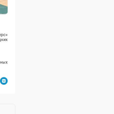
урс»
дких
ьных