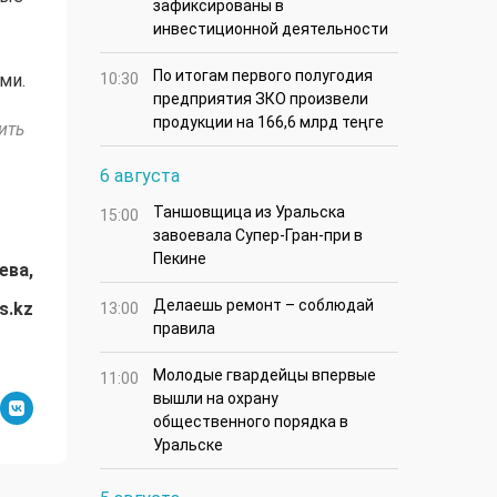
зафиксированы в
инвестиционной деятельности
По итогам первого полугодия
ми.
10:30
предприятия ЗКО произвели
продукции на 166,6 млрд теңге
ить
6 августа
Таншовщица из Уральска
15:00
завоевала Супер-Гран-при в
Пекине
ева,
Делаешь ремонт – соблюдай
s.kz
13:00
правила
Молодые гвардейцы впервые
11:00
вышли на охрану
общественного порядка в
Уральске