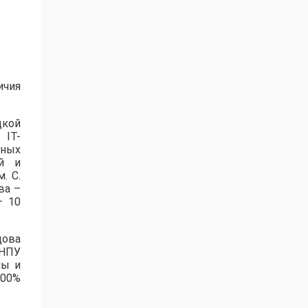
ичия
цкой
 IT-
нных
ей и
. С.
ва –
– 10
дова
зНПУ
лы и
100%