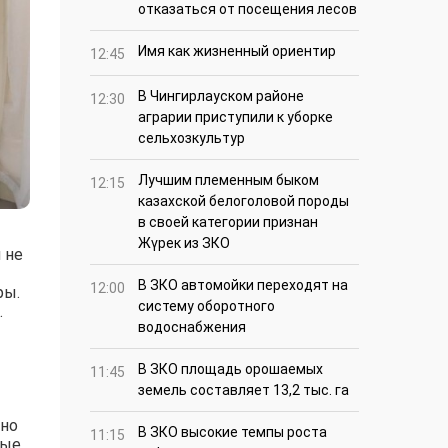
отказаться от посещения лесов
Имя как жизненный ориентир
12:45
В Чингирлауском районе
12:30
аграрии приступили к уборке
сельхозкультур
Лучшим племенным быком
12:15
казахской белоголовой породы
в своей категории признан
Жүрек из ЗКО
 не
В ЗКО автомойки переходят на
12:00
ры.
систему оборотного
.
водоснабжения
В ЗКО площадь орошаемых
11:45
земель составляет 13,2 тыс. га
дно
В ЗКО высокие темпы роста
11:15
ные