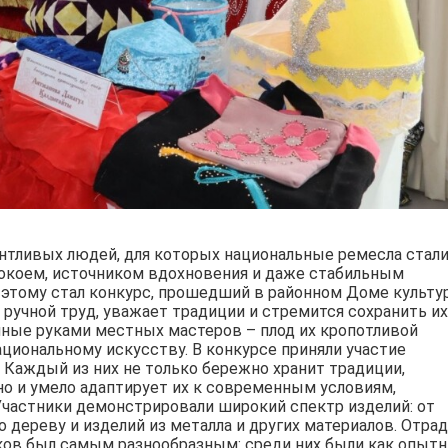
нтливых людей, для которых национальные ремесла стали
покоем, источником вдохновения и даже стабильным
этому стал конкурс, прошедший в районном Доме культу
т ручной труд, уважает традиции и стремится сохранить их
нные руками местных мастеров – плод их кропотливой
ациональному искусству. В конкурсе приняли участие
. Каждый из них не только бережно хранит традиции,
но и умело адаптирует их к современным условиям,
Участники демонстрировали широкий спектр изделий: от
о дереву и изделий из металла и других материалов. Отра
иков был самым разнообразным: среди них были как опыт