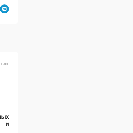
тры:
ных
я и