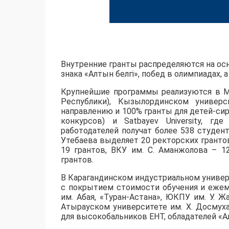
Внутренние гранты распределяются на осн
знака «Алтын белгі», побед в олимпиадах,
​Крупнейшие программы реализуются в М
Республики), Кызылординском универс
направлению и 100% гранты для детей-сир
конкурсов) и Satbayev University, г
работодателей получат более 538 студент
Утебаева выделяет 20 ректорских грантов
19 грантов, ВКУ им. С. Аманжолова – 1
грантов.
​В Карагандинском индустриальном униве
с покрытием стоимости обучения и ежем
им. Абая, «Туран-Астана», ЮКПУ им. У. Ж
Атырауском университете им. Х. Досмух
для высокобальников ЕНТ, обладателей «Ал