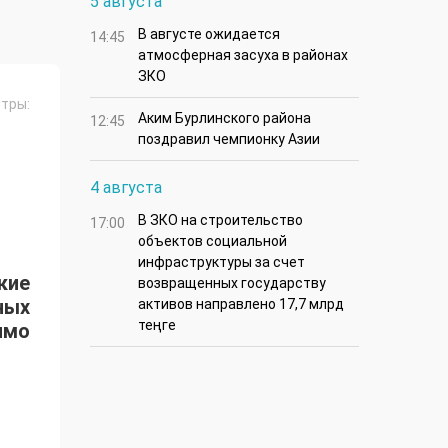
5 августа
В августе ожидается
14:45
атмосферная засуха в районах
ЗКО
тры:
Аким Бурлинского района
12:45
поздравил чемпионку Азии
4 августа
В ЗКО на строительство
17:00
объектов социальной
инфраструктуры за счет
ские
возвращенных государству
ных
активов направлено 17,7 млрд
теңге
имо