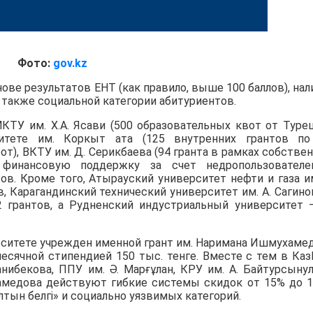
Фото:
gov.kz
ове результатов ЕНТ (как правило, выше 100 баллов), нал
 а также социальной категории абитуриентов.
КТУ им. Х.А. Ясави (500 образовательных квот от Туре
итете им. Коркыт ата (125 внутренних грантов по
от), ВКТУ им. Д. Серикбаева (94 гранта в рамках собстве
де финансовую поддержку за счет недропользовател
ов. Кроме того, Атырауский университет нефти и газа им
, Карагандинский технический университет им. А. Сагино
2 грантов, а Рудненский индустриальный университет 
рситете учрежден именной грант им. Наримана Ишмухаме
есячной стипендией 150 тыс. тенге. Вместе с тем в Ка
анибекова, ППУ им. Ә. Марғұлан, КРУ им. А. Байтурсыну
амедова действуют гибкие системы скидок от 15% до 
тын белгі» и социально уязвимых категорий.