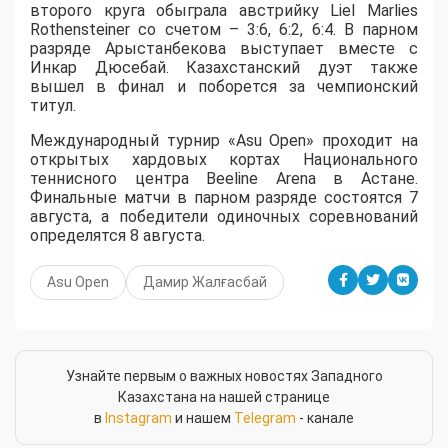
второго круга обыграла австрийку Liel Marlies
Rothensteiner со счетом – 3:6, 6:2, 6:4. В парном
разряде Арыстанбекова выступает вместе с
Инкар Дюсебай. Казахстанский дуэт также
вышел в финал и поборется за чемпионский
титул.
Международный турнир «Asu Open» проходит на
открытых хардовых кортах Национального
теннисного центра Beeline Arena в Астане.
Финальные матчи в парном разряде состоятся 7
августа, а победители одиночных соревнований
определятся 8 августа.
Asu Open
Дамир Жалғасбай
Узнайте первым о важных новостях Западного
Казахстана на нашей странице
в
Instagram
и нашем
Telegram
- канале