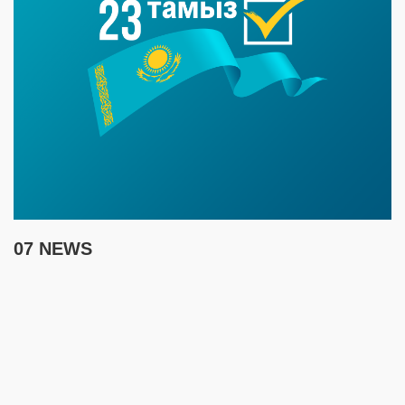
07 NEWS
6 августа
15:00
Таншовщица из Уральска завоевала Супер-Гран-при в Пекине
13:00
Делаешь ремонт – соблюдай правила