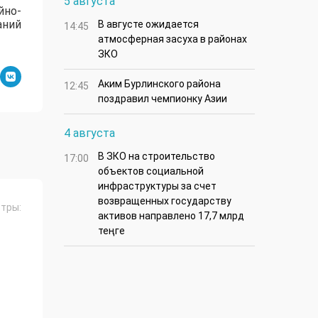
5 августа
йно-
аний
В августе ожидается
14:45
атмосферная засуха в районах
ЗКО
Аким Бурлинского района
12:45
поздравил чемпионку Азии
4 августа
В ЗКО на строительство
17:00
объектов социальной
инфраструктуры за счет
возвращенных государству
тры:
активов направлено 17,7 млрд
теңге