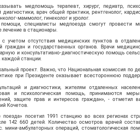
азывать медпомощь терапевт, хирург, педиатр, психо
 диагностики, врач общей практики, рентгенолог, кардио
нколог-маммолог, гинеколог и уролог.
й помощи, специалисты медпоезда смогут провести м
е лечение в стационары.
 с учетом отсутствия медицинских пунктов в отдале
й граждан и государственных органов. Врачи медицин
арную и консультативно-диагностическую помощь сель
а каждой станции.
кальный проект. Важно, что Национальная комиссия по д
итике при Президенте оказывает всестороннюю подде
льтаций и диагностики, жителям отдаленных населе
вовая и психологическая помощь, принимаются мер
ний, защите прав и интересов граждан», - отметил в
ий Кочетов.
 поезда» посетил 1991 станцию во всех регионах стр
сле 142 660 детей. Количество осмотров врачей соста
ыс. мини-амбулаторных операций, стоматологическая по