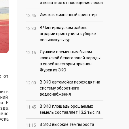
отказаться от посещения лесов
Имя как жизненный ориентир
12:45
В Чингирлауском районе
12:30
аграрии приступили к уборке
сельхозкультур
Лучшим племенным быком
12:15
казахской белоголовой породы
в своей категории признан
Жүрек из ЗКО
х от
В ЗКО автомойки переходят на
12:00
систему оборотного
чить
водоснабжения
ний.
я. В
В ЗКО площадь орошаемых
11:45
зда,
земель составляет 13,2 тыс. га
ивно
уска
В ЗКО высокие темпы роста
11:15