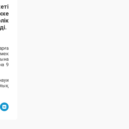
еті
кке
лік
ді.
арға
өмек
рына
на 9
науи
рлық