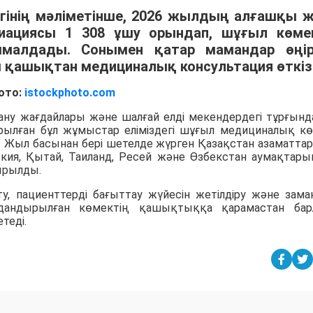
гінің мәліметінше, 2026 жылдың алғашқы ж
иациясы 1 308 ұшу орындап, шұғыл көме
ымалдады. Сонымен қатар мамандар өңір
м қашықтан медициналық консультация өткіз
ото:
istockphoto.com
ану жағдайлары және шалғай елді мекендердегі тұрғынд
ылған бұл жұмыстар еліміздегі шұғыл медициналық к
ді. Жыл басынан бері шетелде жүрген Қазақстан азаматта
ркия, Қытай, Таиланд, Ресей және Өзбекстан аумақтары
ырылды.
, пациенттерді бағыттау жүйесін жетілдіру және зама
ндандырылған көмектің қашықтыққа қарамастан ба
теді.