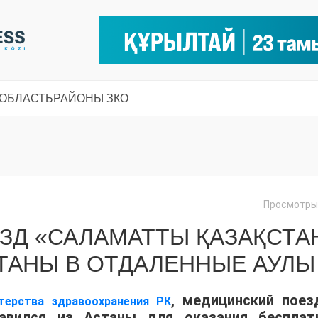
 ОБЛАСТЬ
РАЙОНЫ ЗКО
Просмотры:
ЗД «САЛАМАТТЫ ҚАЗАҚСТА
ТАНЫ В ОТДАЛЕННЫЕ АУЛЫ
, медицинский поез
терства здравоохранения РК
равился из Астаны для оказания бесплат