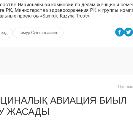
нерстве Национальной комиссии по делам женщин и семе
те РК, Министерства здравоохранения РК и группы комп
льных проектов «Samruk-Kazyna Trust».
оезд
Тимур Сұлтанғазиев
Просмо
ИЦИНАЛЫҚ АВИАЦИЯ БИЫЛ
ШУ ЖАСАДЫ