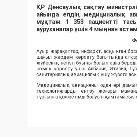
ҚР Денсаулық сақтау министрлі
айында елдің медициналық ав
мұқтаж 1 353 пациентті тас
ауруханалар үшін 4 мыңнан аста
Ф
Ауыр жарақаттар, инфаркт, асқынған бос
шұғыл жәрдем көрсету бағытында атқар
жүйесінің негізгі буыны болып қала бере
көмек көрсету үшін Албания, Италия, Тү
санитариялық авиациялық ұшу жүзеге ас
Медициналық авиацияны одан әрі дамыту
технологияларды енгізу жоғары мама
тұрғынға қолжетімді болуын қамтамасыз е