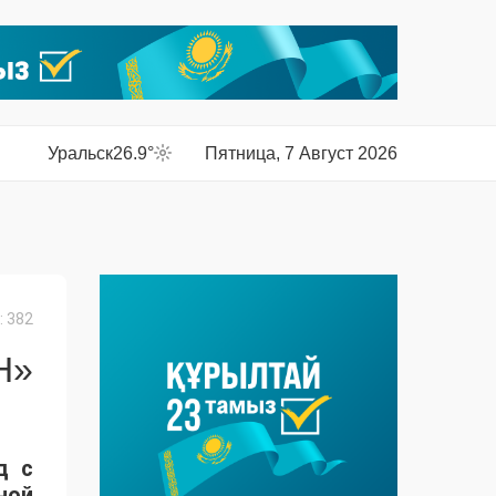
Уральск
26.9°
Пятница, 7 Август 2026
 382
Н»
д с
ной