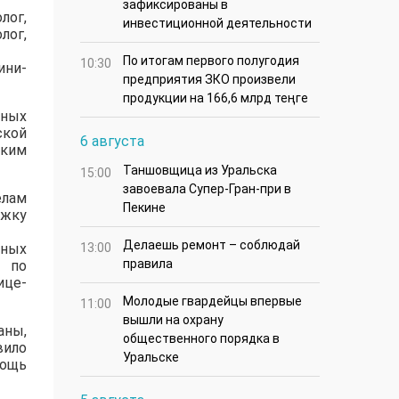
зафиксированы в
лог,
инвестиционной деятельности
лог,
По итогам первого полугодия
10:30
ини-
предприятия ЗКО произвели
продукции на 166,6 млрд теңге
нных
ской
6 августа
ским
Таншовщица из Уральска
15:00
завоевала Супер-Гран-при в
елам
Пекине
ржку
Делаешь ремонт – соблюдай
нных
13:00
правила
ы по
ице-
Молодые гвардейцы впервые
11:00
вышли на охрану
аны,
общественного порядка в
вило
Уральске
мощь