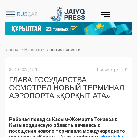
Главная
/
Новости
/
Главные новости
30.10.2025, 15:15
Просмотры: 201
ГЛАВА ГОСУДАРСТВА
ОСМОТРЕЛ НОВЫЙ ТЕРМИНАЛ
АЭРОПОРТА «ҚОРҚЫТ АТА»
Рабочая поездка Касым-Жомарта Токаева в
Кызылординскую область началась с
посещения нового терминала международного
аэропорта «Қорқыт Ата», сообщает
akorda.kz