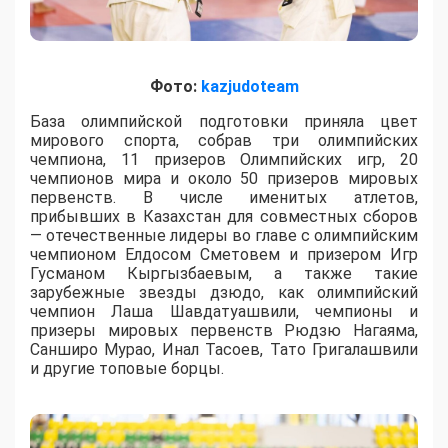
Фото:
kazjudoteam
База олимпийской подготовки приняла цвет
мирового спорта, собрав три олимпийских
чемпиона, 11 призеров Олимпийских игр, 20
чемпионов мира и около 50 призеров мировых
первенств. В числе именитых атлетов,
прибывших в Казахстан для совместных сборов
— отечественные лидеры во главе с олимпийским
чемпионом Елдосом Сметовем и призером Игр
Гусманом Кыргызбаевым, а также такие
зарубежные звезды дзюдо, как олимпийский
чемпион Лаша Шавдатуашвили, чемпионы и
призеры мировых первенств Рюдзю Нагаяма,
Санширо Мурао, Инал Тасоев, Тато Григалашвили
и другие топовые борцы.