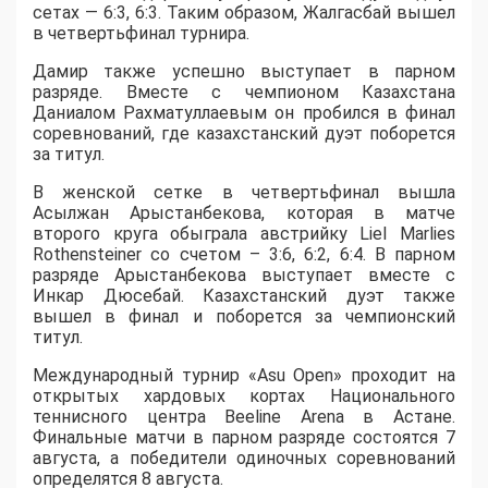
сетах — 6:3, 6:3. Таким образом, Жалгасбай вышел
в четвертьфинал турнира.
Дамир также успешно выступает в парном
разряде. Вместе с чемпионом Казахстана
Даниалом Рахматуллаевым он пробился в финал
соревнований, где казахстанский дуэт поборется
за титул.
В женской сетке в четвертьфинал вышла
Асылжан Арыстанбекова, которая в матче
второго круга обыграла австрийку Liel Marlies
Rothensteiner со счетом – 3:6, 6:2, 6:4. В парном
разряде Арыстанбекова выступает вместе с
Инкар Дюсебай. Казахстанский дуэт также
вышел в финал и поборется за чемпионский
титул.
Международный турнир «Asu Open» проходит на
открытых хардовых кортах Национального
теннисного центра Beeline Arena в Астане.
Финальные матчи в парном разряде состоятся 7
августа, а победители одиночных соревнований
определятся 8 августа.