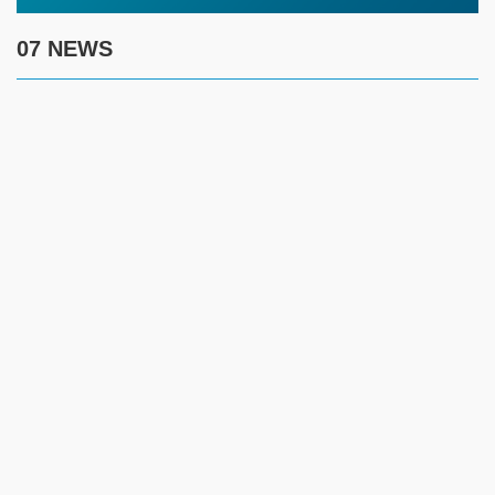
07 NEWS
7 августа
17:30
Полиция предупреждает граждан о новой схеме
телефонного мошенничества
17:00
Создание безопасности детей летом требует комплексного
контроля за ключевыми рисками
14:45
Жителям ЗКО рекомендуют соблюдать введенные
ограничения и временно отказаться от посещения лесов
12:45
Имя как жизненный ориентир