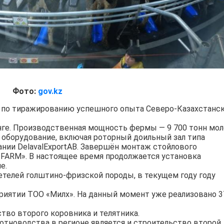
Фото:
gov.kz
 по тиражированию успешного опыта Северо-Казахстанс
енге. Производственная мощность фермы — 9 700 тонн мол
 оборудование, включая роторный доильный зал типа
нии DelavalExportAB. Завершён монтаж стойлового
 FARM». В настоящее время продолжается установка
е.
нетелей голштино-фризской породы, в текущем году году
риятии ТОО «Милх». На данный момент уже реализовано 3
ство второго коровника и телятника.
тноводства в регионе является и строительство второй