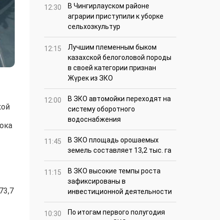
В Чингирлауском районе
12:30
аграрии приступили к уборке
сельхозкультур
Лучшим племенным быком
12:15
казахской белоголовой породы
в своей категории признан
Жүрек из ЗКО
В ЗКО автомойки переходят на
12:00
кой
систему оборотного
водоснабжения
ока
В ЗКО площадь орошаемых
11:45
земель составляет 13,2 тыс. га
В ЗКО высокие темпы роста
11:15
зафиксированы в
73,7
инвестиционной деятельности
По итогам первого полугодия
10:30