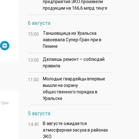
предприятия ЗКО произвели
продукции на 166,6 млрд теңге
6 августа
Таншовщица из Уральска
15:00
завоевала Супер-Гран-при в
Пекине
Делаешь ремонт – соблюдай
13:00
правила
Молодые гвардейцы впервые
11:00
вышли на охрану
общественного порядка в
Уральске
тры:
5 августа
В августе ожидается
14:45
атмосферная засуха в районах
ЗКО