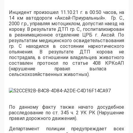
Инцидент произошел
11.10.21 г. в 00:50 часов, на
14 км автодороги «Аксай-
Приуральный
»
.
Г
р. С
.,
2000 г.р., управляя мотоциклом, допустил наезд на
корову.
В результате ДТП
гр. С
., госпитализирован
в реанимационное отделение ЦРБ г. Аксай.
По
результатам медицинского освидетельствования
гр. С
находился в состоянии наркотического
опьянения. В результате ДТП корова не
пострадала,
в отношении владельцев животного
составлен протокол по статье 408
КРКоАП
(нарушение правил выпаса
сельскохозяйственных животных).
По данному факту
также начато
досудебное
расследование по ст. 345 ч. 2 УК РК (Нарушение
правил дорожного движения
).
Департамент полиции предупреждает всех