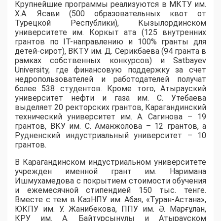
​Крупнейшие программы реализуются в МКТУ им.
Х.А. Ясави (500 образовательных квот от
Турецкой Республики), Кызылординском
университете им. Коркыт ата (125 внутренних
грантов по IT-направлению и 100% гранты для
детей-сирот), ВКТУ им. Д. Серикбаева (94 гранта в
рамках собственных конкурсов) и Satbayev
University, где финансовую поддержку за счет
недропользователей и работодателей получат
более 538 студентов. Кроме того, Атырауский
университет нефти и газа им. С. Утебаева
выделяет 20 ректорских грантов, Карагандинский
технический университет им. А. Сагинова – 19
грантов, ВКУ им. С. Аманжолова – 12 грантов, а
Рудненский индустриальный университет – 10
грантов.
​В Карагандинском индустриальном университете
учрежден именной грант им. Наримана
Ишмухамедова с покрытием стоимости обучения
и ежемесячной стипендией 150 тыс. тенге.
Вместе с тем в КазНПУ им. Абая, «Туран-Астана»,
ЮКПУ им. У. Жанибекова, ППУ им. Ә. Марғұлан,
КРУ им. А. Байтурсынулы и Атырауском