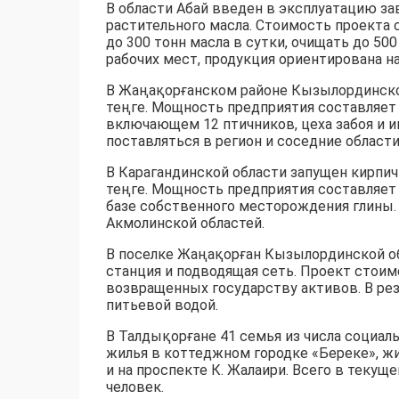
В области Абай введен в эксплуатацию за
растительного масла. Стоимость проекта 
до 300 тонн масла в сутки, очищать до 5
рабочих мест, продукция ориентирована н
В Жаңақорғанском районе Кызылординско
теңге. Мощность предприятия составляет о
включающем 12 птичников, цеха забоя и и
поставляться в регион и соседние области
В Карагандинской области запущен кирпи
теңге. Мощность предприятия составляет 
базе собственного месторождения глины.
Акмолинской областей.
В поселке Жаңақорған Кызылординской о
станция и подводящая сеть. Проект стоим
возвращенных государству активов. В рез
питьевой водой.
В Талдықорғане 41 семья из числа социал
жилья в коттеджном городке «Береке», ж
и на проспекте К. Жалаири. Всего в текущ
человек.