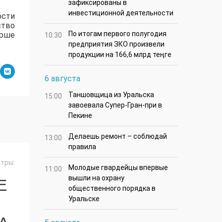
зафиксированы в
инвестиционной деятельности
ости
ство
По итогам первого полугодия
арше
10:30
предприятия ЗКО произвели
продукции на 166,6 млрд теңге
6 августа
Таншовщица из Уральска
15:00
завоевала Супер-Гран-при в
Пекине
Делаешь ремонт – соблюдай
13:00
правила
тры:
Молодые гвардейцы впервые
11:00
вышли на охрану
Е
общественного порядка в
Уральске