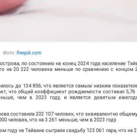
Фото:
freepik.com
строва, по состоянию на конец 2024 года население Тай
что на 20 222 человека меньше по сравнению с концом 
илось до 134 856, что является самым низким показател
ает, что общий коэффициент рождаемости составил 5,76 
еньше, чем в 2023 году, и является девятым ежего
рова составила 202 107 человек, что эквивалентно общем
00 человек, что на 3 261 меньше, чем в 2023 году.
м году на Тайване сыграли свадьбу 123 061 пара, что на 2