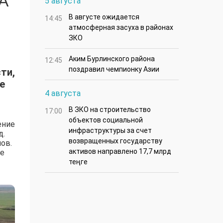
А
5 августа
В августе ожидается
14:45
атмосферная засуха в районах
ЗКО
Аким Бурлинского района
12:45
поздравил чемпионку Азии
ти,
е
4 августа
В ЗКО на строительство
17:00
объектов социальной
ение
инфраструктуры за счет
д.
возвращенных государству
ов.
активов направлено 17,7 млрд
ее
теңге