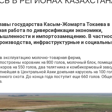
Ь В РЕГИОНАХ КАЗАХСТАН
Главы государства Касым-Жомарта Токаева в
ная работа по диверсификации экономики,
ышленности и импортозамещению. В частнос
роизводства, инфраструктурные и социальны
 в эксплуатацию молочно-товарная ферма,
построены коровник на 800 голов, молочный блок, помещ
коров на 550 голов, два телятника и комбикормовый заво
пнейшая в Центральной Азии доильная карусель на 100 гол
нного скота. До конца года поступит еще 660 голов. Общ
в.