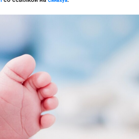
m
Синьхуа