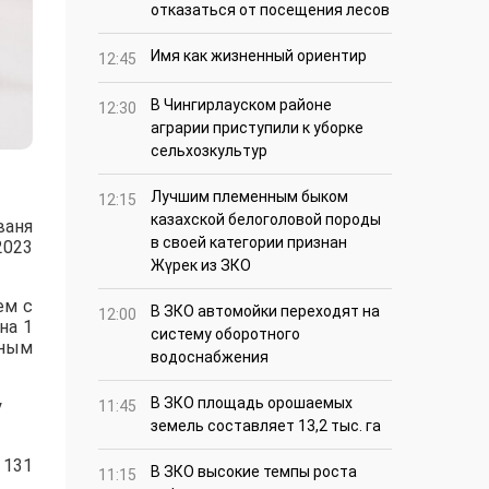
отказаться от посещения лесов
Имя как жизненный ориентир
12:45
В Чингирлауском районе
12:30
аграрии приступили к уборке
сельхозкультур
Лучшим племенным быком
12:15
казахской белоголовой породы
ваня
в своей категории признан
2023
Жүрек из ЗКО
ем с
В ЗКО автомойки переходят на
12:00
на 1
систему оборотного
дным
водоснабжения
В ЗКО площадь орошаемых
у
11:45
земель составляет 13,2 тыс. га
 131
В ЗКО высокие темпы роста
11:15