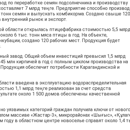
вод по переработке семян подсолнечника и производству
составляет 7 млрд теңге. Предприятие способно произво
00 тонн семян и выпускать комбикорма. Создано свыше 12
а внутренний рынок и экспорт.
й области открылась птицефабрика стоимостью 5,5 млр
коло 6 тыс. тонн мяса птицы в год. На объекте,
нкубации, создано 120 рабочих мест. Продукция будет
.
чный завод. Общий объем инвестиций превысил 1,5 млрд
45 млн кирпичей в год с полным циклом производства на
 Продукция обеспечит потребности Карагандинской и
бласти введена в эксплуатацию водораспределительная
остью 1,1 млрд теңге реализован за счет средств
ультате около 1 500 домов обеспечены качественной
ьно уязвимых категорий граждан получила ключи от новог
илом массиве «Жастар-3», микрорайонах «Шығыс», «Құлаг
ем году в областном центре новоселье справят около 1,4 т