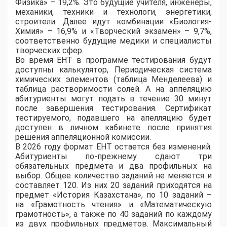
Физика» – 19,2%. Это будущие учителя, инженеры,
механики, техники и технологи, энергетики,
строители. Далее идут комбинации «Биология-
Химия» – 16,9% и «Творческий экзамен» – 9,7%,
соответственно будущие медики и специалисты
творческих сфер.
Во время ЕНТ в программе тестирования будут
доступны калькулятор, Периодическая система
химических элементов (таблица Менделеева) и
таблица растворимости солей. А на аппеляцию
абитуриенты могут подать в течение 30 минут
после завершения тестирования. Сертификат
тестируемого, подавшего на апелляцию будет
доступен в личном кабинете после принятия
решения аппеляционной комиссии.
В 2026 году формат ЕНТ остается без изменений.
Абитуриенты по-прежнему сдают три
обязательных предмета и два профильных на
выбор. Общее количество заданий не меняется и
составляет 120. Из них 20 заданий приходятся на
предмет «История Казахстана», по 10 заданий –
на «Грамотность чтения» и «Математическую
грамотность», а также по 40 заданий по каждому
из двух профильных предметов. Максимальный