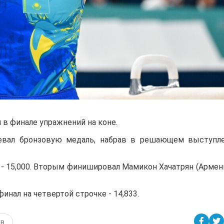
в финале упражнений на коне.
евал бронзовую медаль, набрав в решающем выступл
 - 15,000. Вторым финишировал Мамикон Хачатрян (Армени
нал на четвертой строчке - 14,833.
ов