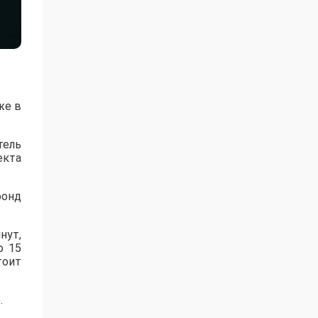
же в
тель
екта
фонд
нут,
о 15
тоит
.