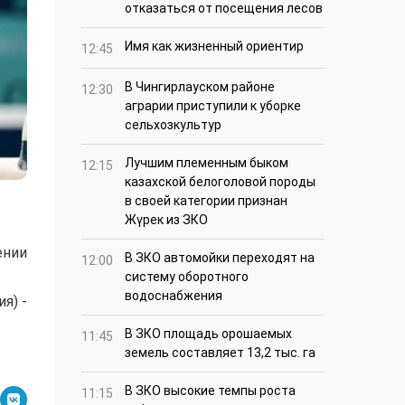
отказаться от посещения лесов
Имя как жизненный ориентир
12:45
В Чингирлауском районе
12:30
аграрии приступили к уборке
сельхозкультур
Лучшим племенным быком
12:15
казахской белоголовой породы
в своей категории признан
Жүрек из ЗКО
ении
В ЗКО автомойки переходят на
12:00
систему оборотного
водоснабжения
я) -
В ЗКО площадь орошаемых
11:45
земель составляет 13,2 тыс. га
В ЗКО высокие темпы роста
11:15