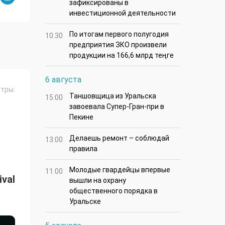
зафиксированы в
инвестиционной деятельности
По итогам первого полугодия
10:30
предприятия ЗКО произвели
продукции на 166,6 млрд теңге
6 августа
тры:
Таншовщица из Уральска
15:00
завоевала Супер-Гран-при в
Пекине
Делаешь ремонт – соблюдай
13:00
правила
Молодые гвардейцы впервые
11:00
val
вышли на охрану
общественного порядка в
Уральске