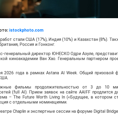
ото:
istockphoto.com
абот стали США (17%), Индия (10%) и Казахстан (8%). Так
ритания, Россия и Гонконг.
с-генеральный директор ЮНЕСКО Одри Азуле, представи
нской киноакадемии Ван Хао. Генеральным партнером про
ря 2026 года в рамках Astana AI Week. Общий призовой 
США.
ажные фильмы продолжительностью от 3 до 10 ми
ей (full AI). Прием заявок на сайте AAIFF продлится д
ема – The Future Worth Living In («Будущее, в котором с
секция с отдельными номинациями.
тре Chaplin и экспертные сессии на форуме Digital Bridge