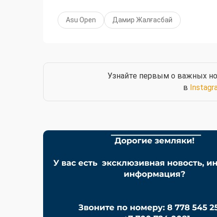
Asu Open
Дамир Жалғасбай
Узнайте первым о важных но
в
Instagr