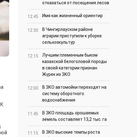
отказаться от посещения лесов
Имя как жизненный ориентир
12:45
В Чингирлауском районе
12:30
аграрии приступили к уборке
сельхозкультур
Лучшим племенным быком
12:15
казахской белоголовой породы
в своей категории признан
Жүрек из ЗКО
ва
В ЗКО автомойки переходят на
12:00
систему оборотного
водоснабжения
УК
В ЗКО площадь орошаемых
11:45
земель составляет 13,2 тыс. га
я
ной
В ЗКО высокие темпы роста
11:15