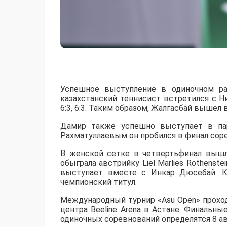
Успешное выступление в одиночном ра
казахстанский теннисист встретился с 
6:3, 6:3. Таким образом, Жалгасбай вышел 
Дамир также успешно выступает в пар
Рахматуллаевым он пробился в финал сорев
В женской сетке в четвертьфинал вышл
обыграла австрийку Liel Marlies Rothenste
выступает вместе с Инкар Дюсебай. К
чемпионский титул.
Международный турнир «Asu Open» прохо
центра Beeline Arena в Астане. Финальны
одиночных соревнований определятся 8 ав