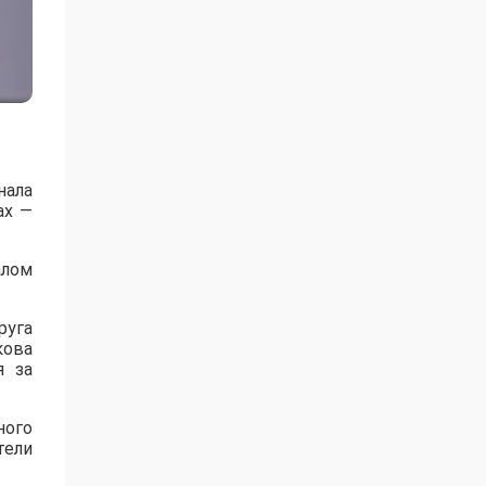
нала
ах —
алом
руга
кова
я за
ного
тели