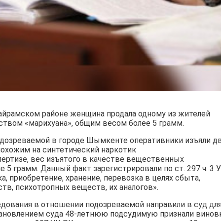
Сайрамском районе женщина продала одному из жителей
ством «марихуана», общим весом более 5 грамм.
одозреваемой в городе Шымкенте оперативники изъяли д
охожим на синтетический наркотик
пертизе, вес изъятого в качестве вещественных
5 грамм. Данный факт зарегистрировали по ст. 297 ч. 3 
, приобретение, хранение, перевозка в целях сбыта,
тв, психотропных веществ, их аналогов».
дования в отношении подозреваемой направили в суд дл
становлением суда 48-летнюю подсудимую признали винов