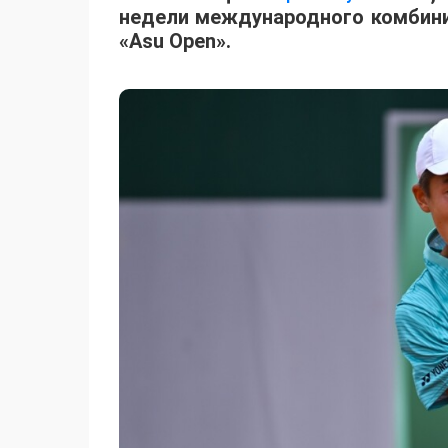
недели международного комбинир
«Asu Open».