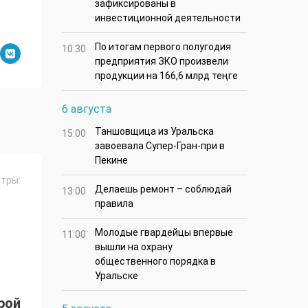
зафиксированы в
инвестиционной деятельности
По итогам первого полугодия
10:30
предприятия ЗКО произвели
продукции на 166,6 млрд теңге
6 августа
Таншовщица из Уральска
15:00
завоевала Супер-Гран-при в
Пекине
тры:
Делаешь ремонт – соблюдай
13:00
правила
Молодые гвардейцы впервые
11:00
вышли на охрану
общественного порядка в
Уральске
рой