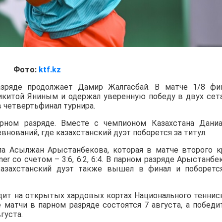
Фото:
ktf.kz
зряде продолжает Дамир Жалгасбай. В матче 1/8 фи
Никитой Яниным и одержал уверенную победу в двух сет
в четвертьфинал турнира.
ном разряде. Вместе с чемпионом Казахстана Дани
нований, где казахстанский дуэт поборется за титул.
а Асылжан Арыстанбекова, которая в матче второго к
iner со счетом – 3:6, 6:2, 6:4. В парном разряде Арыстанбе
азахстанский дуэт также вышел в финал и поборетс
дит на открытых хардовых кортах Национального теннис
е матчи в парном разряде состоятся 7 августа, а победи
густа.