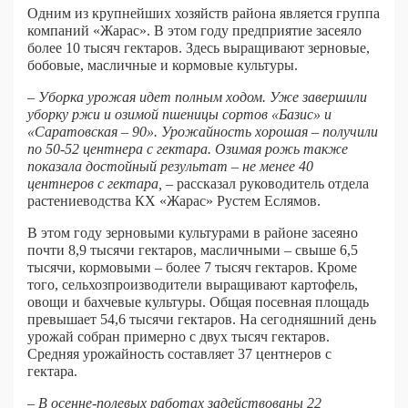
Одним из крупнейших хозяйств района является группа
компаний «Жарас». В этом году предприятие засеяло
более 10 тысяч гектаров. Здесь выращивают зерновые,
бобовые, масличные и кормовые культуры.
– Уборка урожая идет полным ходом. Уже завершили
уборку ржи и озимой пшеницы сортов «Базис» и
«Саратовская – 90». Урожайность хорошая – получили
по 50-52 центнера с гектара. Озимая рожь также
показала достойный результат – не менее 40
центнеров с гектара,
– рассказал руководитель отдела
растениеводства КХ «Жарас» Рустем Еслямов.
В этом году зерновыми культурами в районе засеяно
почти 8,9 тысячи гектаров, масличными – свыше 6,5
тысячи, кормовыми – более 7 тысяч гектаров. Кроме
того, сельхозпроизводители выращивают картофель,
овощи и бахчевые культуры. Общая посевная площадь
превышает 54,6 тысячи гектаров. На сегодняшний день
урожай собран примерно с двух тысяч гектаров.
Средняя урожайность составляет 37 центнеров с
гектара.
– В осенне-полевых работах задействованы 22