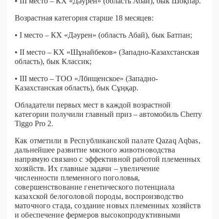
• III место – КХ «Дәурен» (область Абай), бык Шоқпар.
Возрастная категория старше 18 месяцев:
• I место – КХ «Дәурен» (область Абай), бык Батпан;
• II место – КХ «Шұнайбеков» (Западно-Казахстанская
область), бык Классик;
• III место – ТОО «Лбищенское» (Западно-
Казахстанская область), бык Сұңқар.
Обладатели первых мест в каждой возрастной
категории получили главный приз – автомобиль Cherry
Tiggo Pro 2.
Как отметили в Республиканской палате Qazaq Aqbas,
дальнейшее развитие мясного животноводства
напрямую связано с эффективной работой племенных
хозяйств. Их главные задачи – увеличение
численности племенного поголовья,
совершенствование генетического потенциала
казахской белоголовой породы, воспроизводство
маточного стада, создание новых племенных хозяйств
и обеспечение фермеров высокопродуктивными