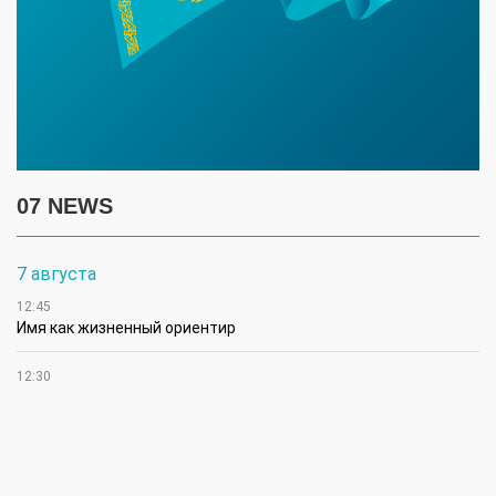
07 NEWS
7 августа
12:45
Имя как жизненный ориентир
12:30
В Чингирлауском районе аграрии приступили к уборке
сельхозкультур
12:15
Лучшим племенным быком казахской белоголовой породы в