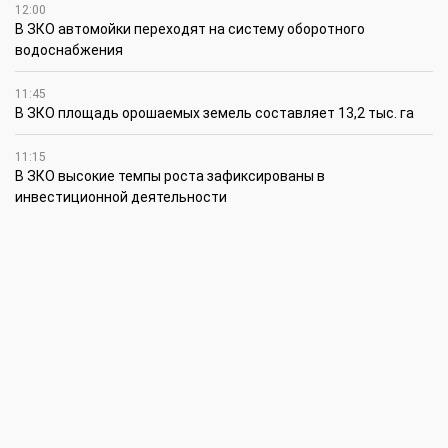
12:00
В ЗКО автомойки переходят на систему оборотного
водоснабжения
11:45
В ЗКО площадь орошаемых земель составляет 13,2 тыс. га
11:15
В ЗКО высокие темпы роста зафиксированы в
инвестиционной деятельности
10:30
По итогам первого полугодия предприятия ЗКО произвели
продукции на 166,6 млрд теңге
6 августа
15:00
Таншовщица из Уральска завоевала Супер-Гран-при в Пекине
13:00
Делаешь ремонт – соблюдай правила