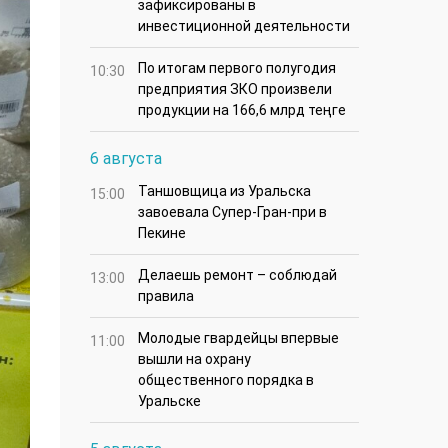
зафиксированы в
инвестиционной деятельности
По итогам первого полугодия
10:30
предприятия ЗКО произвели
продукции на 166,6 млрд теңге
6 августа
Таншовщица из Уральска
15:00
завоевала Супер-Гран-при в
Пекине
Делаешь ремонт – соблюдай
13:00
правила
Молодые гвардейцы впервые
11:00
вышли на охрану
общественного порядка в
Уральске