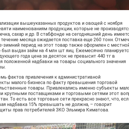
еализации вышеуказанных продуктов и овощей с ноября
евяти наименованиям продукции, которые не производятс
речка, сахар и др. В стабфонде на сегодняшний день имеет
в течение месяца ожидается поставка еще 260 тонн. Отме
не-зимний период на этот товар также оформлен с местно
е был выдан займ на 4 млн шт яиц. Ежемесячно планируетс
дующего года цена за десяток не превысит 440 тг в
я положенной надбавки на товары социального значения
ры.
семь фактов привлечения к административной
екты малого бизнеса по факту превышения торговой
ольственные товары. Привлекались именно субъекты мал
ми крупными поставщиками и торговыми сетями этот воп
н. То есть все торговые сети прекрасно знают, что, есл
овая надбавка 15% превышать не должна, – говорит
ащиты прав потребителей ЗКО Эльмира Киматова.