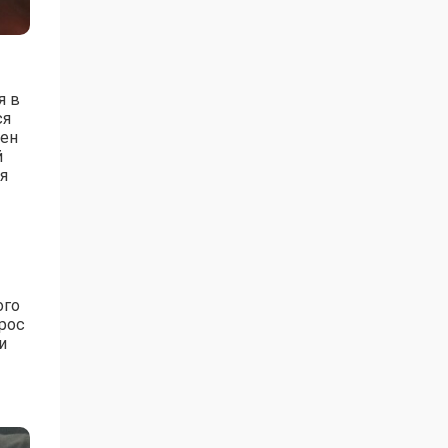
я в
ся
чен
й
я
ого
рос
и