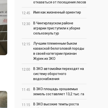
отказаться от посещения лесов
Имя как жизненный ориентир
12:45
В Чингирлауском районе
12:30
аграрии приступили к уборке
сельхозкультур
Лучшим племенным быком
12:15
казахской белоголовой породы
в своей категории признан
Жүрек из ЗКО
В ЗКО автомойки переходят на
12:00
систему оборотного
водоснабжения
В ЗКО площадь орошаемых
11:45
земель составляет 13,2 тыс. га
В ЗКО высокие темпы роста
11:15