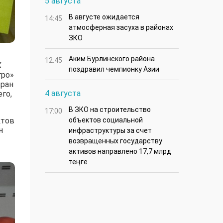
5 августа
В августе ожидается
14:45
атмосферная засуха в районах
ЗКО
Аким Бурлинского района
12:45
Х
поздравил чемпионку Азии
гро»
бран
4 августа
го,
В ЗКО на строительство
17:00
ктов
объектов социальной
н
инфраструктуры за счет
возвращенных государству
активов направлено 17,7 млрд
теңге