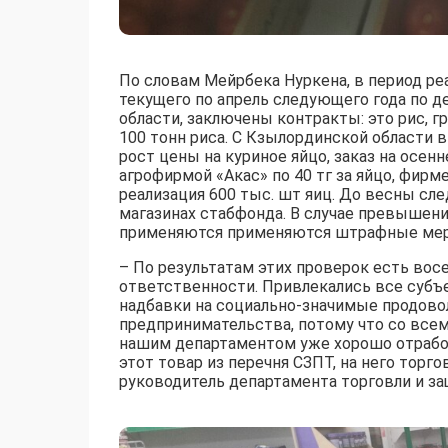
По словам Мейрбека Нуркена, в период р
текущего по апрель следующего года по д
области, заключены контракты: это рис, г
100 тонн риса. С Кзылординской области 
рост цены на куриное яйцо, заказ на осен
агрофирмой «Акас» по 40 тг за яйцо, фирм
реализация 600 тыс. шт яиц. До весны сле
магазинах стабфонда. В случае превышени
применяются применяются штрафные ме
– По результатам этих проверок есть во
ответственности. Привлекались все субъ
надбавки на социально-значимые продов
предпринимательства, потому что со все
нашим департаментом уже хорошо отработа
этот товар из перечня СЗПТ, на него торг
руководитель департамента торговли и з