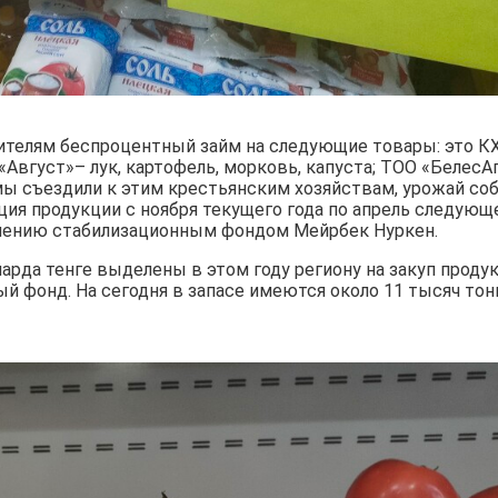
телям беспроцентный займ на следующие товары: это К
 «Август»– лук, картофель, морковь, капуста; ТОО «БелесА
 мы съездили к этим крестьянским хозяйствам, урожай со
ация продукции с ноября текущего года по апрель следующе
влению стабилизационным фондом Мейрбек Нуркен.
лиарда тенге выделены в этом году региону на закуп проду
й фонд. На сегодня в запасе имеются около 11 тысяч тон