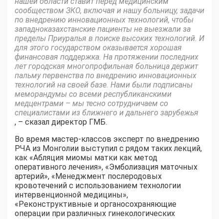
нашей области ставит перед медицинским
сообществом ЗКО, включая и нашу больницу, задачи
по внедрению инновационных технологий, чтобы
западноказахстанские пациенты не выезжали за
пределы Приуралья в поиске высоких технологий. И
для этого государством оказывается хорошая
финансовая поддержка. На протяжении последних
лет городская многопрофильная больница держит
пальму первенства по внедрению инновационных
технологий на своей базе. Нами были подписаны
меморандумы со всеми республиканскими
медцентрами – мы тесно сотрудничаем со
специалистами из ближнего и дальнего зарубежья
, – сказал директор ГМБ.
Во время мастер-классов эксперт по внедрению
РЧА из Монголии выступил с рядом таких лекций,
как «Абляция миомы матки как метод
оперативного лечения», «Эмболизация маточных
артерий», «Менеджмент послеродовых
кровотечений с использованием технологии
интервенционной медицины»,
«Реконструктивные и органосохраняющие
операции при различных гинекологических