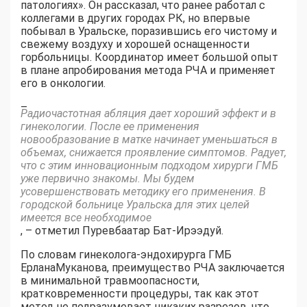
патологиях». Он рассказал, что ранее работал с
коллегами в других городах РК, но впервые
побывал в Уральске, поразившись его чистому и
свежему воздуху и хорошей оснащенности
горбольницы. Координатор имеет большой опыт
в плане апробирования метода РЧА и применяет
его в онкологии.
–
Радиочастотная абляция дает хороший эффект и в
гинекологии. После ее применения
новообразование в матке начинает уменьшаться в
объемах, снижается проявление симптомов. Радует,
что с этим инновационным подходом хирурги ГМБ
уже первично знакомы. Мы будем
усовершенствовать методику его применения. В
городской больнице Уральска для этих целей
имеется все необходимое
, – отметил Пуревбаатар Бат-Ирээдуй.
По словам гинеколога-эндохирурга ГМБ
ЕрланаМуканова, преимущество РЧА заключается
в минимальной травмоопасности,
кратковременности процедуры, так как этот
метод не подразумевает никаких разрезов, что