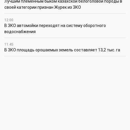
Лучшим племенным быком казахской белоголовой породы в
своей категории признан Жүрек из ЗКО
12:00
В ЗКО автомойки переходят на систему оборотного
водоснабжения
11:45
В ЗКО площадь орошаемых земель составляет 13,2 тыс. га
11:15
В ЗКО высокие темпы роста зафиксированы в
инвестиционной деятельности
10:30
По итогам первого полугодия предприятия ЗКО произвели
продукции на 166,6 млрд теңге
6 августа
15:00
Таншовщица из Уральска завоевала Супер-Гран-при в Пекине