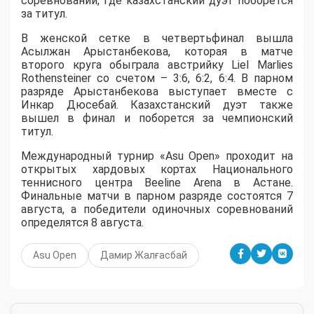
соревнований, где казахстанский дуэт поборется
за титул.
В женской сетке в четвертьфинал вышла
Асылжан Арыстанбекова, которая в матче
второго круга обыграла австрийку Liel Marlies
Rothensteiner со счетом – 3:6, 6:2, 6:4. В парном
разряде Арыстанбекова выступает вместе с
Инкар Дюсебай. Казахстанский дуэт также
вышел в финал и поборется за чемпионский
титул.
Международный турнир «Asu Open» проходит на
открытых хардовых кортах Национального
теннисного центра Beeline Arena в Астане.
Финальные матчи в парном разряде состоятся 7
августа, а победители одиночных соревнований
определятся 8 августа.
Asu Open
Дамир Жалғасбай