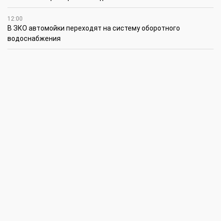
12:00
В ЗКО автомойки переходят на систему оборотного
водоснабжения
11:45
В ЗКО площадь орошаемых земель составляет 13,2 тыс. га
11:15
В ЗКО высокие темпы роста зафиксированы в
инвестиционной деятельности
10:30
По итогам первого полугодия предприятия ЗКО произвели
продукции на 166,6 млрд теңге
6 августа
15:00
Таншовщица из Уральска завоевала Супер-Гран-при в Пекине
13:00