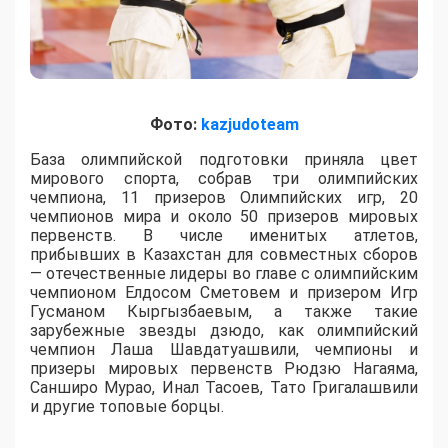
Фото:
kazjudoteam
База олимпийской подготовки приняла цвет
мирового спорта, собрав три олимпийских
чемпиона, 11 призеров Олимпийских игр, 20
чемпионов мира и около 50 призеров мировых
первенств. В числе именитых атлетов,
прибывших в Казахстан для совместных сборов
— отечественные лидеры во главе с олимпийским
чемпионом Елдосом Сметовем и призером Игр
Гусманом Кыргызбаевым, а также такие
зарубежные звезды дзюдо, как олимпийский
чемпион Лаша Шавдатуашвили, чемпионы и
призеры мировых первенств Рюдзю Нагаяма,
Санширо Мурао, Инал Тасоев, Тато Григалашвили
и другие топовые борцы.