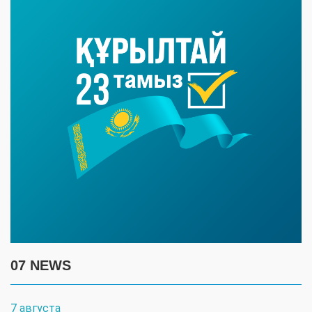
Фото из фонда "Жайық Пресс"
Служба скорой медицинской помощи остается
одной из самых востребованных медицинских
служб Казахстана. Ежедневно бригады выезжают
к пациентам с инфарктами, инсультами,