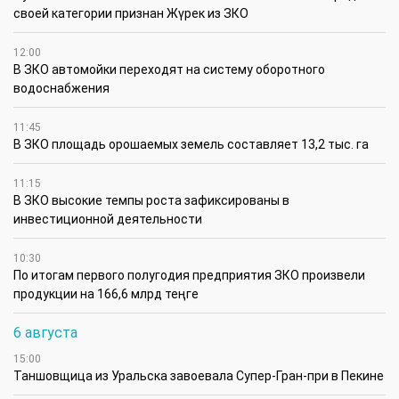
в городах, а 995 — в сельской местности.
Развитие службы скорой помощи остается одним
из приоритетов системы здравоохранения.
Совершенствуется маршрутизация пациентов,
обновляется автопарк, внедряются современные
подходы к организации работы бригад и
повышается квалификация медицинских
работников.
Необходимо отметить, что главная задача —
обеспечить каждому жителю страны
своевременную и качественную экстренную
медицинскую помощь независимо от места
проживания. Именно поэтому продолжается
комплексная работа по развитию службы скорой
помощи, повышению ее доступности и
эффективности по всей территории Казахстана.
Вызов
пациент
скорая помощь