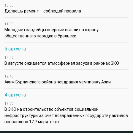
Узнайте первым о важных новостях Западного
Казахстана на нашей странице
в
Instagram
и нашем
Telegram
- канале