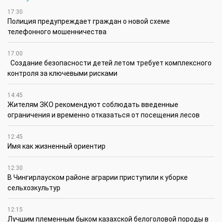
тяжелыми травмами, осложнениями хронических
заболеваний, принимают экстренные роды и
оказывают помощь пострадавшим в дорожно-
транспортных происшествиях.
По данным Национального координационного
центра экстренной медицины Министерства
здравоохранения Республики Казахстан, за семь
месяцев 2026 года служба скорой медицинской
помощи обслужила 5 253 200 вызовов.
Сегодня по всей стране работают 20
самостоятельных станций скорой медицинской
помощи, 92 городские подстанции и 189 районных
отделений. Благодаря этому экстренная
медицинская помощь доступна жителям как
крупных городов, так и отдаленных населенных
пунктов.
Ежесуточно на дежурство выходят 1 669
выездных бригад, готовых круглосуточно прийти
на помощь. Для оперативного реагирования
используется 2 728 автомобилей скорой
медицинской помощи, из которых 1 733 работают