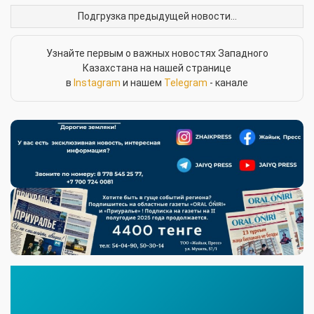
Главная
/
Новости
/
Здоровье
7.08.2026, 17:45
Просмотры:
5,2 МИЛЛИОНА ВЫЗОВОВ ЗА
СЕМЬ МЕСЯЦЕВ ПРИНЯЛИ
БРИГАДЫ СКОРОЙ ПОМОЩИ
КАЗАХСТАНА
Получить ссылку
Более 5,2 миллиона вызовов обслужила служба
скорой медицинской помощи Казахстана за
первые семь месяцев 2026 года,
сообщает
Минздрав.
Это около 25 тысяч обращений каждый день.
За каждой такой цифрой — спасенные жизни,
своевременная помощь пациентам и
круглосуточная работа тысяч медицинских
работников по всей стране.