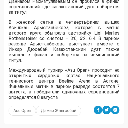
Даниалом Рахматуллаевым он пробился в финал
соревнований, где казахстанский дуэт поборется
за титул.
В женской сетке в четвертьфинал вышла
Асылжан Арыстанбекова, которая в матче
второго круга обыграла австрийку Liel Marlies
Rothensteiner со счетом – 3:6, 6:2, 6:4. В парном
разряде Арыстанбекова выступает вместе с
Инкар Дюсебай. Казахстанский дуэт также
вышел в финал и поборется за чемпионский
титул.
Международный турнир «Asu Open» проходит на
открытых хардовых кортах Национального
теннисного центра Beeline Arena в Астане.
Финальные матчи в парном разряде состоятся 7
августа, а победители одиночных соревнований
определятся 8 августа.
Asu Open
Дамир Жалғасбай