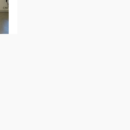
х
вия
я
ия