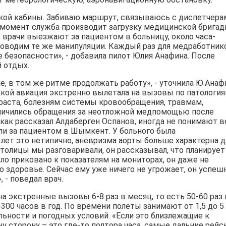
вкой кабины. Забиваю маршрут, связываюсь с диспетчера
 момент служба производит загрузку медицинской брига
, врачи выезжают за пациентом в больницу, около часа-
роводим те же манипуляции. Каждый раз для медработник
 безопасности», - добавила пилот Юлия Анафина. После
й отдых.
, в том же ритме продолжать работу», - уточнила Ю.Анаф
ской авиация экстренно вылетала на вызовы по патологи
раста, болезням системы кровообращения, травмам,
личились обращения за неотложной медпомощью после
как рассказал Алдаберген Оспанов, иногда не понимают 
ли за пациентом в Шымкент. У больного была
 лет это нетипично, аневризма аорты больше характерна д
столицы мы разговаривали, он рассказывал, что планирует
ло приковано к показателям на мониторах, он даже не
го здоровье. Сейчас ему уже ничего не угрожает, он успеш
 - поведал врач.
а экстренные вызовы 6-8 раз в месяц, то есть 50-60 раз 
-300 часов в год. По времени полеты занимают от 1,5 до 5
льности и погодных условий. «Если это близлежащие к
ну сторону – это где-то полтора часа, самые дальние рейс