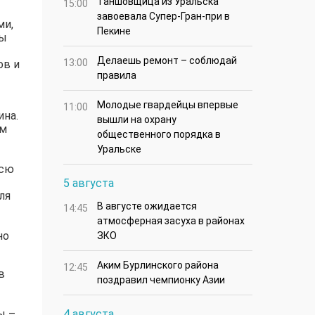
Таншовщица из Уральска
15:00
завоевала Супер-Гран-при в
ми,
Пекине
ды
Делаешь ремонт – соблюдай
13:00
ов и
правила
Молодые гвардейцы впервые
11:00
ина.
вышли на охрану
ям
общественного порядка в
Уральске
всю
5 августа
ля
В августе ожидается
14:45
атмосферная засуха в районах
но
ЗКО
Аким Бурлинского района
12:45
в
поздравил чемпионку Азии
ы –
4 августа