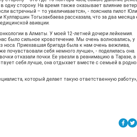
в в одну сторону. На время также оказывает влияние ветер
если встречный – то увеличивается», - пояснила пилот Юл
Кулпаршин Тогызакбаева рассказала, что за два месяца 
едицинской авиации.
онкологии в Алматы. У моей 12-летней дочери лейкемия.
 нас было сильное кровотечение. Мы очень волновались, у
з ноcа. Приехавшая бригада была к нам очень вежлива,
е почувствовали себя немного лучше», - поделилась она.
вочки отказали почки. Ее увезли в реанимацию в Таразе, а
ствует себя лучше, она отдыхает вместе с семьей в родно
ециалиста, который делает такую ответственную работу»