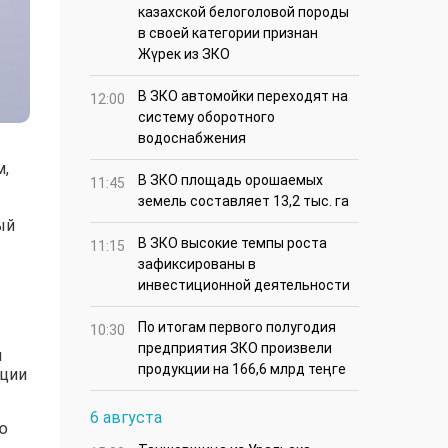
казахской белоголовой породы
в своей категории признан
Жүрек из ЗКО
В ЗКО автомойки переходят на
12:00
систему оборотного
водоснабжения
м,
В ЗКО площадь орошаемых
11:45
земель составляет 13,2 тыс. га
ый
В ЗКО высокие темпы роста
11:15
зафиксированы в
инвестиционной деятельности
По итогам первого полугодия
10:30
предприятия ЗКО произвели
м
продукции на 166,6 млрд теңге
ации
6 августа
ю