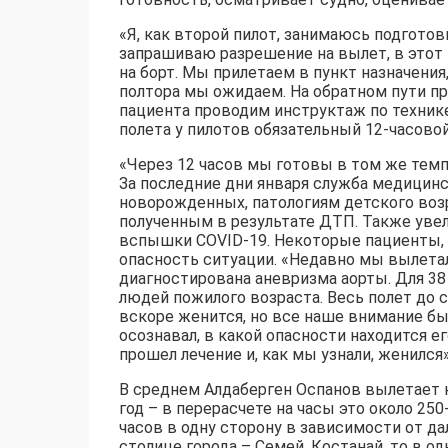
«Я, как второй пилот, занимаюсь подгото
запрашиваю разрешение на вылет, в этот
на борт. Мы прилетаем в пункт назначения
полтора мы ожидаем. На обратном пути п
пациента проводим инструктаж по технике
полета у пилотов обязательный 12-часово
«Через 12 часов мы готовы в том же темпе
За последние дни января служба медицин
новорожденных, патологиям детского воз
полученным в результате ДТП. Также уве
вспышки COVID-19. Некоторые пациенты, 
опасность ситуации. «Недавно мы вылета
диагностирована аневризма аорты. Для 38
людей пожилого возраста. Весь полет до 
вскоре женится, но все наше внимание бы
осознавал, в какой опасности находится е
прошел лечение и, как мы узнали, женился»,
В среднем Алдаберген Оспанов вылетает н
год – в перерасчете на часы это около 250
часов в одну сторону в зависимости от да
столице города – Семей, Костанай, то в од