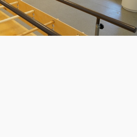
из фонда "Жайық Пресс"
ся масштабный проект по строительству реабилитационны
аструктура позволит сделать качественные
ратить время ожидания и создать более комфортные усло
сть новых реабилитационных центров:
жается. До конца 2027 года планируется завершить
 Шымкенте, Талдыкоргане, Кокшетау и Актобе.
 Павлодарской области разрабатывается проектно-сметна
ки финансирования, в том числе возможность привлечен