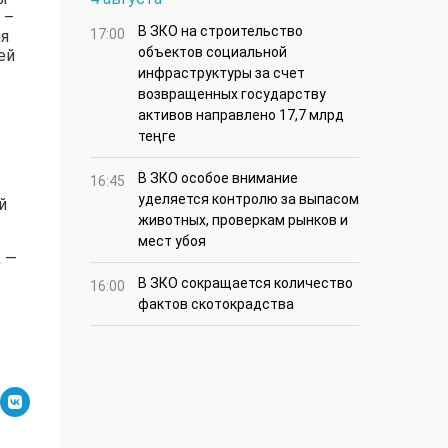
 –
В ЗКО на строительство
17:00
ия
объектов социальной
ей
инфраструктуры за счет
возвращенных государству
активов направлено 17,7 млрд
теңге
В ЗКО особое внимание
16:45
уделяется контролю за выпасом
й
животных, проверкам рынков и
мест убоя
, —
В ЗКО сокращается количество
16:00
фактов скотокрадства