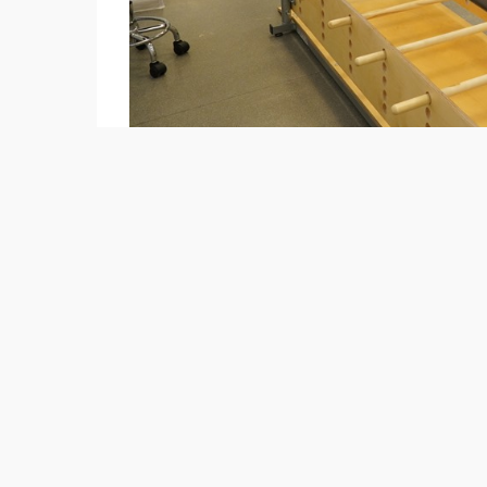
Фото 
Сегодня в 12 регионах страны реализует
центров на 150 мест каждый. Новая инфр
реабилитационные услуги доступнее, сок
для людей, нуждающихся в поддержке.
За последние три года уже открылись ше
•​в 2023 году – в Семее и Таразе;
•​в 2024 году – в Кентау и Уральске;
•​в 2026 году – в Атырау и Астане.
Работа по созданию новых центров продол
строительство еще четырех объектов – в
Еще по двум объектам в городе Конаев и
документация и прорабатываются источни