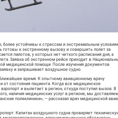
, более устойчивы к стрессам и экстремальным условия
ь готовы к экстренному вызову и совершить полет за
ается пилотов, у которых нет четкого расписания дня, а
ылета. Заявка об экстренном рейсе приходит в Национальн
ой медицинской помощи. После изучения документов
заявку и запрашивает воздушное судно.
 ближайшее время. К опытному авиационному врачу
и от состояния пациента. Когда все медицинское
аэропорт и вылетает в регион, откуда поступил вызов. В
ого, наличия медицинских услуг в регионе, мы доставляе
канские поликлиники», — рассказал врач медицинской ави
ропорт. Капитан воздушного судна проверяет техническу
т метеорологическую, аэронавигационную обстановку.