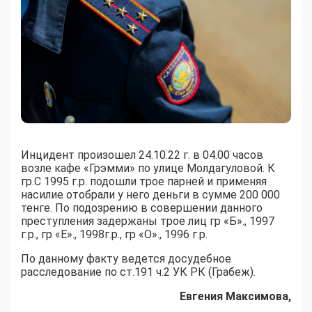
Инцидент произошел 24.10.22 г. в 04.00 часов
возле кафе «Грэмми» по улице Молдагуловой. К
гр.С 1995 г.р. подошли трое парней и применяя
насилие отобрали у него деньги в сумме 200 000
тенге. По подозрению в совершении данного
преступления задержаны трое лиц гр «Б»., 1997
г.р., гр «Е»., 1998г.р., гр «О»., 1996 г.р.
По данному факту ведется досудебное
расследование по ст.191 ч.2 УК РК (Грабеж).
Евгения Максимова,