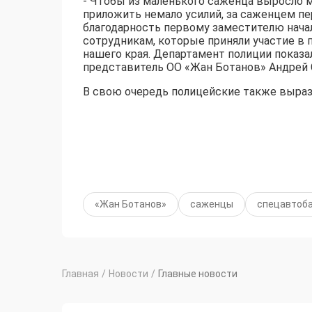
- Чтобы из маленького саженца выросло м
приложить немало усилий, за саженцем п
благодарность первому заместителю нача
сотрудникам, которые приняли участие в 
нашего края. Департамент полиции показа
представитель ОО «Жан Ботанов» Андрей 
В свою очередь полицейские также выраз
«Жан Ботанов»
саженцы
спецавтоб
Главная
/
Новости
/
Главные новости