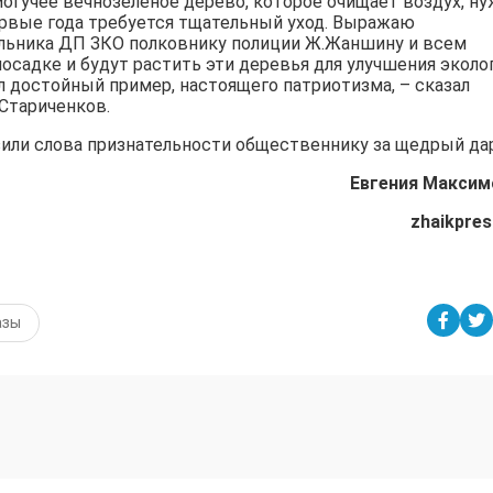
огучее вечнозеленое дерево, которое очищает воздух, н
ервые года требуется тщательный уход. Выражаю
льника ДП ЗКО полковнику полиции Ж.Жаншину и всем
посадке и будут растить эти деревья для улучшения эколо
л достойный пример, настоящего патриотизма, – сказал
Стариченков.
или слова признательности общественнику за щедрый дар
Евгения Максим
zhaikpres
азы