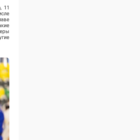
, 11
исле
лаве
акие
зеры
угие