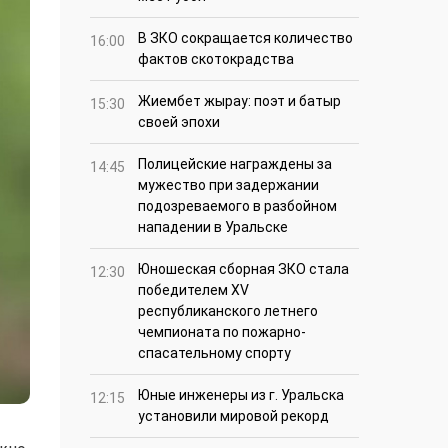
В ЗКО сокращается количество
16:00
фактов скотокрадства
Жиембет жырау: поэт и батыр
15:30
своей эпохи
Полицейские награждены за
14:45
мужество при задержании
подозреваемого в разбойном
нападении в Уральске
Юношеская сборная ЗКО стала
12:30
победителем XV
республиканского летнего
чемпионата по пожарно-
спасательному спорту
Юные инженеры из г. Уральска
12:15
установили мировой рекорд