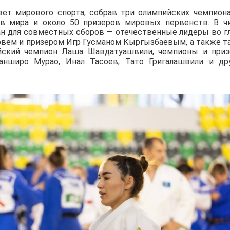
вет мирового спорта, собрав три олимпийских чемпиона
ов мира и около 50 призеров мировых первенств. В ч
ан для совместных сборов — отечественные лидеры во г
вем и призером Игр Гусманом Кыргызбаевым, а также т
йский чемпион Лаша Шавдатуашвили, чемпионы и при
нширо Мурао, Инал Тасоев, Тато Григалашвили и др