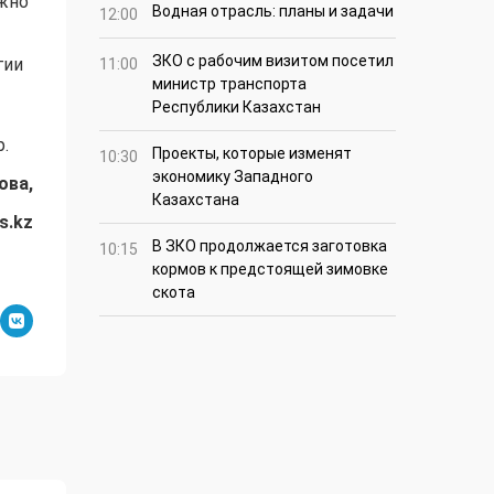
ужно
Водная отрасль: планы и задачи
12:00
ЗКО с рабочим визитом посетил
гии
11:00
министр транспорта
Республики Казахстан
.
Проекты, которые изменят
10:30
экономику Западного
ова,
Казахстана
s.kz
В ЗКО продолжается заготовка
10:15
кормов к предстоящей зимовке
скота