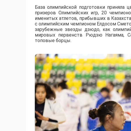
База олимпийской подготовки приняла ц
призеров Олимпийских игр, 20 чемпион
именитых атлетов, прибывших в Казахст
с олимпийским чемпионом Елдосом Смето
зарубежные звезды дзюдо, как олимпи
мировых первенств Рюдзю Нагаяма, Са
топовые борцы.