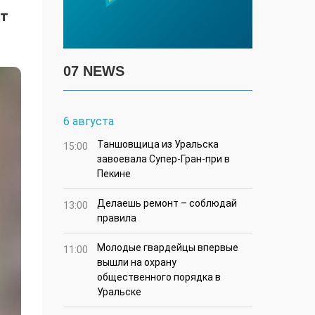
ет
07 NEWS
6 августа
Таншовщица из Уральска
15:00
завоевала Супер-Гран-при в
Пекине
Делаешь ремонт – соблюдай
13:00
правила
Молодые гвардейцы впервые
11:00
вышли на охрану
общественного порядка в
Уральске