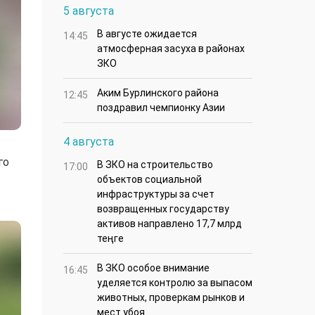
5 августа
В августе ожидается
14:45
атмосферная засуха в районах
ЗКО
Аким Бурлинского района
12:45
поздравил чемпионку Азии
4 августа
го
В ЗКО на строительство
17:00
объектов социальной
инфраструктуры за счет
возвращенных государству
активов направлено 17,7 млрд
теңге
В ЗКО особое внимание
16:45
уделяется контролю за выпасом
животных, проверкам рынков и
мест убоя