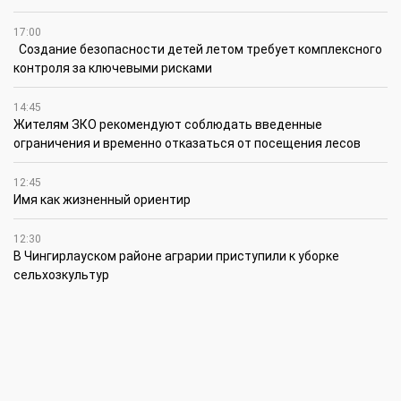
17:00
Создание безопасности детей летом требует комплексного
контроля за ключевыми рисками
14:45
Жителям ЗКО рекомендуют соблюдать введенные
ограничения и временно отказаться от посещения лесов
12:45
Имя как жизненный ориентир
12:30
В Чингирлауском районе аграрии приступили к уборке
сельхозкультур
12:15
Лучшим племенным быком казахской белоголовой породы в
своей категории признан Жүрек из ЗКО
12:00