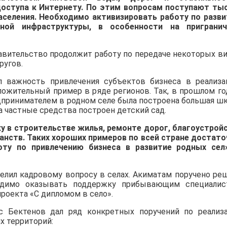
доступа к Интернету. По этим вопросам поступают ты
аселения. Необходимо активизировать работу по разв
тной инфраструктуры, в особенности на приграни
авительство продолжит работу по передаче некоторых в
ругов.
л важность привлечения субъектов бизнеса в реализ
ожительный пример в ряде регионов. Так, в прошлом го
дпринимателем в родном селе была построена большая шк
а частные средства построен детский сад.
 в строительстве жилья, ремонте дорог, благоустрой
анств. Таких хороших примеров по всей стране достато
ту по привлечению бизнеса в развитие родных сел»
елил кадровому вопросу в селах. Акиматам поручено ре
одимо оказывать поддержку прибывающим специалис
проекта «С дипломом в село».
с Бектенов дал ряд конкретных поручений по реализ
х территорий: