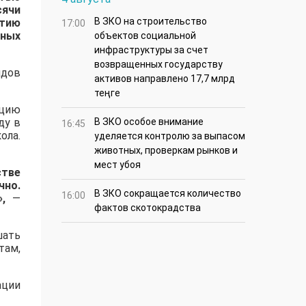
сячи
В ЗКО на строительство
итию
17:00
чных
объектов социальной
инфраструктуры за счет
возвращенных государству
идов
активов направлено 17,7 млрд
теңге
ацию
ду в
В ЗКО особое внимание
16:45
ола.
уделяется контролю за выпасом
животных, проверкам рынков и
мест убоя
стве
чно.
В ЗКО сокращается количество
16:00
,
—
фактов скотокрадства
шать
там,
ации