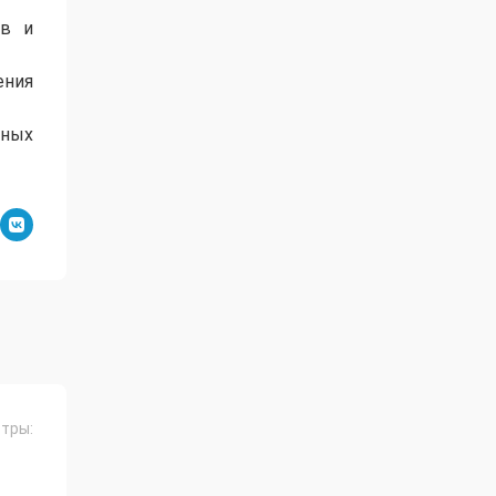
ов и
ения
тных
тры: