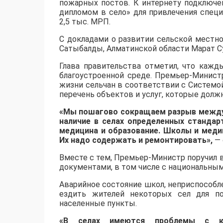
пожарных постов. К интернету подключено
дипломом в село» для привлечения специ
2,5 тыс. МРП.
С докладами о развитии сельской местн
Сатыбалды, Алматинской области Марат Су
Глава правительства отметил, что кажд
благоустроенной среде. Премьер-Минист
жизни сельчан в соответствии с Системо
перечень объектов и услуг, которые долж
«Мы пошагово сокращаем разрыв между
наличие в селах определенных стандар
медицина и образование. Школы и меди
Их надо содержать и ремонтировать»,
— 
Вместе с тем, Премьер-Министр поручил
документами, в том числе с национальны
Аварийное состояние школ, неприспособ
ездить жителей некоторых сел для по
населенные пункты.
«В селах имеются проблемы с ка