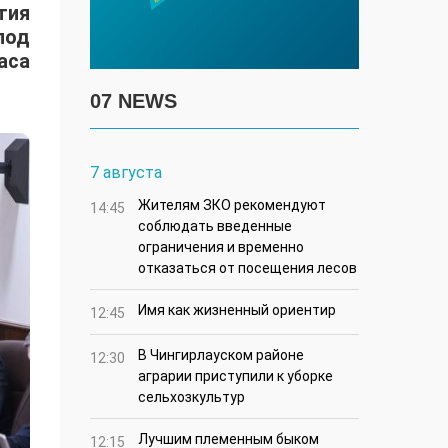
тия
под
аса
07 NEWS
7 августа
Жителям ЗКО рекомендуют
14:45
соблюдать введенные
ограничения и временно
отказаться от посещения лесов
Имя как жизненный ориентир
12:45
В Чингирлауском районе
12:30
аграрии приступили к уборке
сельхозкультур
Лучшим племенным быком
12:15