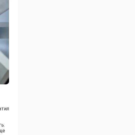
атил
ь.
еще