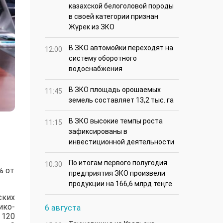
казахской белоголовой породы
в своей категории признан
Жүрек из ЗКО
В ЗКО автомойки переходят на
12:00
систему оборотного
водоснабжения
В ЗКО площадь орошаемых
11:45
земель составляет 13,2 тыс. га
В ЗКО высокие темпы роста
11:15
зафиксированы в
инвестиционной деятельности
По итогам первого полугодия
10:30
% от
предприятия ЗКО произвели
продукции на 166,6 млрд теңге
ских
ико-
6 августа
 120