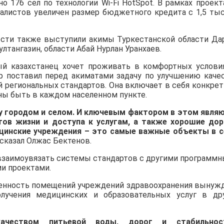
 176 сел по технологии Wi-Fi HotSpot. В рамках проект
алистов увеличен размер бюджетного кредита с 1,5 тыс
ости также выступили акимы Туркестанской области Да
лтангазин, области Абай Нурлан Уранхаев.
ый казахстанец хочет проживать в комфортных услови
р поставил перед акиматами задачу по улучшению каче
й региональных стандартов. Она включает в себя конкре
ны быть в каждом населенном пункте.
 городом и селом. И ключевым фактором в этом явля
тов жизни и доступа к услугам, а также хорошие дор
цинские учреждения – это самые важные объекты в с
сказал Олжас Бектенов.
 взаимоувязать системы стандартов с другими программ
ми проектами.
ленность помещений учреждений здравоохранения вынуж
лучения медицинских и образовательных услуг в др
чеством питьевой воды, дорог и стабильнос