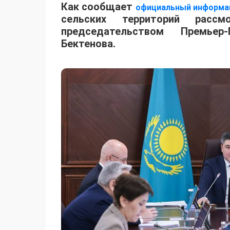
Как сообщает
о
фициальный информа
сельских территорий расс
председательством Премьер
Бектенова.