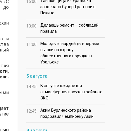
Таншовщица из Уральска
а «С
15:00
. до
завоевала Супер-Гран-при в
Пекине
рхан
Делаешь ремонт – соблюдай
13:00
правила
ях и
Молодые гвардейцы впервые
ства
11:00
тный
вышли на охрану
общественного порядка в
Уральске
ются
оги,
5 августа
еле.
В августе ожидается
14:45
атмосферная засуха в районах
ными
ЗКО
дает
Аким Бурлинского района
12:45
угие
поздравил чемпионку Азии
тью
4 августа