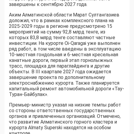
завершены к сентябрю 2027 года.
Аким Алматинской области Марат Султангазиев
доложил, что в рамках комплексного плана на
2025-2029 годы в регионе предусмотрено 15
мероприятий на сумму 92,8 млрд тенге, из
которых 83,8 млрд тенге составляют частные
инвестиции. На курорте Oi-Qaragai уже выполнен
ряд работ, в том числе введены в эксплуатацию
10-местная гондольная и 6-местная кресельная
канатные дороги, первый этап горнолыжных
трасс, площадка для параглайдинга и другие
объекты. В III квартале 2027 года ожидается
завершение проекта по дополнительному
электроснабжению курорта. Также планируется
капитальный ремонт автомобильной дороги «Тау-
Туран-Байбулак».
Премьер-министр указал на низкие темпы работ
со стороны ответственных государственных
органов и привлеченных организаций. Отмечено,
что развитие Алматинского горного кластера и
курорта Almaty Superski находятся на особом
контроле.