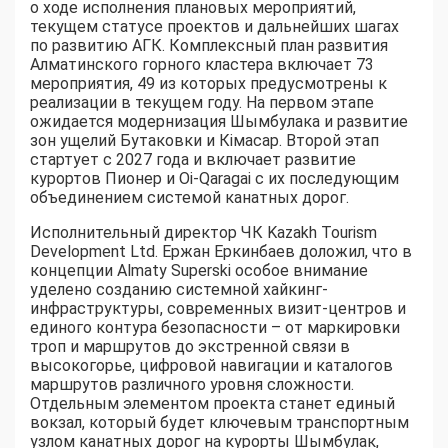
о ходе исполнения плановых мероприятий,
текущем статусе проектов и дальнейших шагах
по развитию АГК. Комплексный план развития
Алматинского горного кластера включает 73
мероприятия, 49 из которых предусмотрены к
реализации в текущем году. На первом этапе
ожидается модернизация Шымбулака и развитие
зон ущелий Бутаковки и Кiмасар. Второй этап
стартует с 2027 года и включает развитие
курортов Пионер и Oi-Qaragai с их последующим
объединением системой канатных дорог.
Исполнительный директор ЧК Kazakh Tourism
Development Ltd. Ержан Еркинбаев доложил, что в
концепции Almaty Superski особое внимание
уделено созданию системной хайкинг-
инфраструктуры, современных визит-центров и
единого контура безопасности – от маркировки
троп и маршрутов до экстренной связи в
высокогорье, цифровой навигации и каталогов
маршрутов различного уровня сложности.
Отдельным элементом проекта станет единый
вокзал, который будет ключевым транспортным
узлом канатных дорог на курорты Шымбулак,