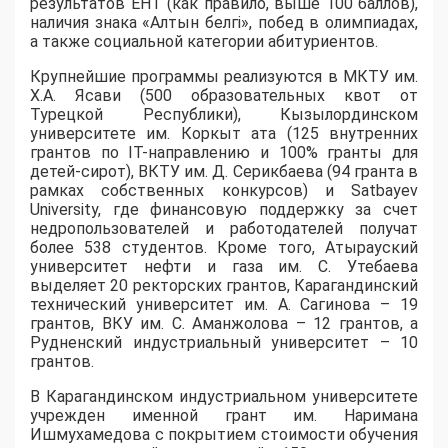
результатов ЕНТ (как правило, выше 100 баллов),
наличия знака «Алтын белгі», побед в олимпиадах,
а также социальной категории абитуриентов.
​Крупнейшие программы реализуются в МКТУ им.
Х.А. Ясави (500 образовательных квот от
Турецкой Республики), Кызылординском
университете им. Коркыт ата (125 внутренних
грантов по IT-направлению и 100% гранты для
детей-сирот), ВКТУ им. Д. Серикбаева (94 гранта в
рамках собственных конкурсов) и Satbayev
University, где финансовую поддержку за счет
недропользователей и работодателей получат
более 538 студентов. Кроме того, Атырауский
университет нефти и газа им. С. Утебаева
выделяет 20 ректорских грантов, Карагандинский
технический университет им. А. Сагинова – 19
грантов, ВКУ им. С. Аманжолова – 12 грантов, а
Рудненский индустриальный университет – 10
грантов.
​В Карагандинском индустриальном университете
учрежден именной грант им. Наримана
Ишмухамедова с покрытием стоимости обучения