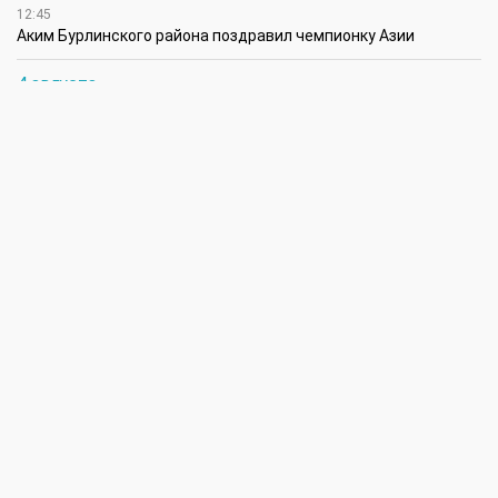
12:45
Аким Бурлинского района поздравил чемпионку Азии
4 августа
17:00
В ЗКО на строительство объектов социальной
инфраструктуры за счет возвращенных государству активов
направлено 17,7 млрд теңге
16:45
В ЗКО особое внимание уделяется контролю за выпасом
животных, проверкам рынков и мест убоя
16:00
В ЗКО сокращается количество фактов скотокрадства
15:30
Жиембет жырау: поэт и батыр своей эпохи
14:45
Полицейские награждены за мужество при задержании