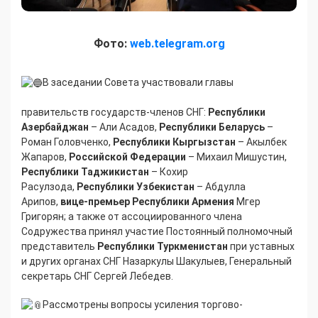
Фото:
web.telegram.org
В заседании Совета участвовали главы
правительств государств-членов СНГ:
Республики
Азербайджан
– Али Асадов,
Республики Беларусь
–
Роман Головченко,
Республики Кыргызстан
– Акылбек
Жапаров,
Российской Федерации
– Михаил Мишустин,
Республики Таджикистан
– Кохир
Расулзода,
Республики Узбекистан
– Абдулла
Арипов,
вице-премьер Республики Армения
Мгер
Григорян; а также от ассоциированного члена
Содружества принял участие Постоянный полномочный
представитель
Республики Туркменистан
при уставных
и других органах СНГ Назаркулы Шакулыев, Генеральный
секретарь СНГ Сергей Лебедев.
Рассмотрены вопросы усиления торгово-