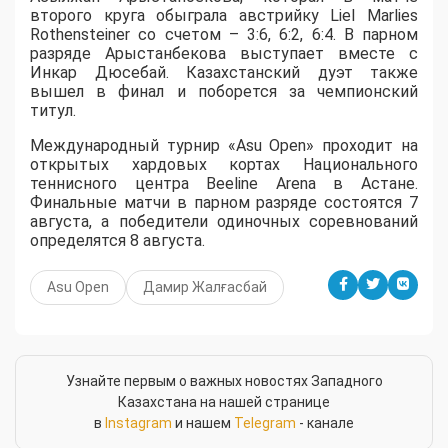
второго круга обыграла австрийку Liel Marlies
Rothensteiner со счетом – 3:6, 6:2, 6:4. В парном
разряде Арыстанбекова выступает вместе с
Инкар Дюсебай. Казахстанский дуэт также
вышел в финал и поборется за чемпионский
титул.
Международный турнир «Asu Open» проходит на
открытых хардовых кортах Национального
теннисного центра Beeline Arena в Астане.
Финальные матчи в парном разряде состоятся 7
августа, а победители одиночных соревнований
определятся 8 августа.
Asu Open
Дамир Жалғасбай
Узнайте первым о важных новостях Западного
Казахстана на нашей странице
в
Instagram
и нашем
Telegram
- канале