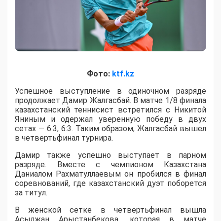
Фото:
ktf.kz
Успешное выступление в одиночном разряде
продолжает Дамир Жалгасбай. В матче 1/8 финала
казахстанский теннисист встретился с Никитой
Яниным и одержал уверенную победу в двух
сетах — 6:3, 6:3. Таким образом, Жалгасбай вышел
в четвертьфинал турнира.
Дамир также успешно выступает в парном
разряде. Вместе с чемпионом Казахстана
Даниалом Рахматуллаевым он пробился в финал
соревнований, где казахстанский дуэт поборется
за титул.
В женской сетке в четвертьфинал вышла
Асылжан Арыстанбекова, которая в матче