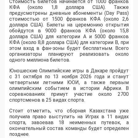
Стоимость билетов начинается от 1000 франков
КФА (около 1,8 доллара США). Также
предусмотрены дневные абонементы (Day Pass)
стоимостью от 1500 франков КФА (около 2,6
доллара США). Билеты на церемонию открытия
обойдутся в 9000 франков КФА (около 15,8
доллара США) для категории A и 5000 франков
КФА (около 8,8 доллара США) для категории B, при
этом вход в фан-зоны будет бесплатным. Всего
организаторы планируют реализовать около
одного миллиона билетов.
Юношеские Олимпийские игры в Дакаре пройдут
с 31 октября по 13 ноября 2026 года и станут
четвертыми летними ЮОИ, а также первым
олимпийским событием в истории Африки. В
соревнованиях примут участие около 2700
спортсменов в 25 видах спорта.
Стоит отметить, что сборная Казахстана уже
получила право выступить на Играх в 11 видах
спорта, завоевав 18 неименных путевок, а
окончательный состав команды будет определен
позднее.