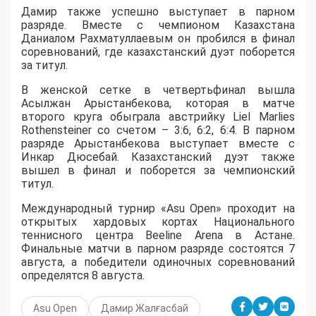
Дамир также успешно выступает в парном
разряде. Вместе с чемпионом Казахстана
Даниалом Рахматуллаевым он пробился в финал
соревнований, где казахстанский дуэт поборется
за титул.
В женской сетке в четвертьфинал вышла
Асылжан Арыстанбекова, которая в матче
второго круга обыграла австрийку Liel Marlies
Rothensteiner со счетом – 3:6, 6:2, 6:4. В парном
разряде Арыстанбекова выступает вместе с
Инкар Дюсебай. Казахстанский дуэт также
вышел в финал и поборется за чемпионский
титул.
Международный турнир «Asu Open» проходит на
открытых хардовых кортах Национального
теннисного центра Beeline Arena в Астане.
Финальные матчи в парном разряде состоятся 7
августа, а победители одиночных соревнований
определятся 8 августа.
Asu Open
Дамир Жалғасбай