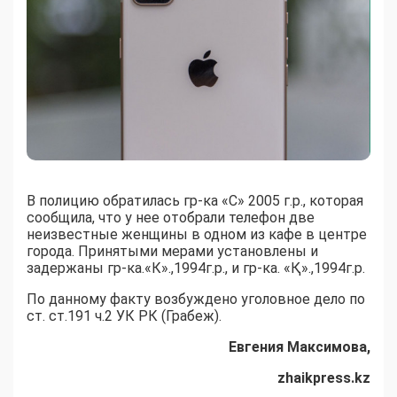
В полицию обратилась гр-ка «С» 2005 г.р., которая
сообщила, что у нее отобрали телефон две
неизвестные женщины в одном из кафе в центре
города. Принятыми мерами установлены и
задержаны гр-ка.«К».,1994г.р., и гр-ка. «Қ».,1994г.р.
По данному факту возбуждено уголовное дело по
ст. ст.191 ч.2 УК РК (Грабеж).
Евгения Максимова,
zhaikpress.kz