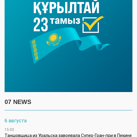
07 NEWS
6 августа
15:00
Таншовщица из Уральска завоевала Супер-Гран-при в Пекине