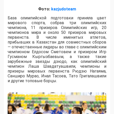
Фото:
kazjudoteam
База олимпийской подготовки приняла цвет
мирового спорта, собрав три олимпийских
чемпиона, 11 призеров Олимпийских игр, 20
чемпионов мира и около 50 призеров мировых
первенств. В числе именитых атлетов,
прибывших в Казахстан для совместных сборов
— отечественные лидеры во главе с олимпийским
чемпионом Елдосом Сметовем и призером Игр
Гусманом Кыргызбаевым, а также такие
зарубежные звезды дзюдо, как олимпийский
чемпион Лаша Шавдатуашвили, чемпионы и
призеры мировых первенств Рюдзю Нагаяма,
Санширо Мурао, Инал Тасоев, Тато Григалашвили
и другие топовые борцы.