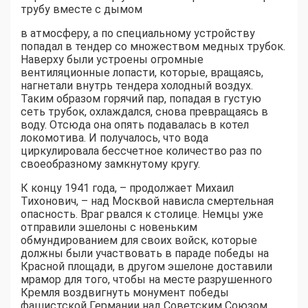
трубу вместе с дымом
в атмосферу, а по специальному устройству
попадал в тендер со множеством медных трубок.
Наверху были устроены огромные
вентиляционные лопасти, которые, вращаясь,
нагнетали внутрь тендера холодный воздух.
Таким образом горячий пар, попадая в густую
сеть трубок, охлаждался, снова превращаясь в
воду. Отсюда она опять подавалась в котел
локомотива. И получалось, что вода
циркулировала бессчетное количество раз по
своеобразному замкнутому кругу.
К концу 1941 года, – продолжает Михаил
Тихонович, – над Москвой нависла смертельная
опасность. Враг рвался к столице. Немцы уже
отправили эшелоны с новеньким
обмундированием для своих войск, которые
должны были участвовать в параде победы на
Красной площади, в другом эшелоне доставили
мрамор для того, чтобы на месте разрушенного
Кремля воздвигнуть монумент победы
фашистской Германии над Советским Союзом.