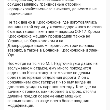
осуществлялись грандиозные стройки
народнохозяйственного значения, да всего и не
перечислишь.
Не так давно в Красноярске, где изготовлялись
машины этой серии, у железнодорожного вокзала
был поставлен памятник – паровоз СО-17. Кроме
Красноярска машину производили также на
Украине, на Харьковском и на
Днепродзержинском паровозо-строительных
заводах, а также в Брянске, Красноярске и Улан-
Удэ.
Несмотря на то, что М.Т. Надточий уже давно на
заслуженном отдыхе, ему много приходится
ездить по Казахстану, в том числе по делам
совета ветеранов отделения дороги. И он с
сожалением констатирует, что ему нигде не
довелось увидеть паровоз-легенду. Кое-где на
вечных стоянках, как часовые в строю, стояли
далекие предки современных мощных
локомотивов, но чаще всего более поздних
модификаций.