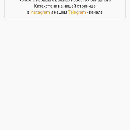
Узнайте первым о важных новостях Западного
Казахстана на нашей странице
в
Instagram
и нашем
Telegram
- канале