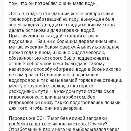
том, что он потреблял очень мало воды.
Дело в том, что тогдашний железнодорожный
транспорт, работавший на пару, вынужден был
через каждые двадцать-тридцать километров
делать остановки для заправки водой.
Практически на каждой станции стояли
водокачки – башни с большим деревянным или
металлическим баком сверху. А внизу в холодное
время года и днем, и ночью сидел человек,
обязанностью которого было поддерживать
огонь в небольшой печи. Благодаря такому
нехитрому способу обогрева, вода в баке никогда
не замерзала. От башни шел подземный
водопровод к так называемой горловине станции,
месту с группой стрелок, от которого
расходились пути. На каждом пути стояла своя
гидроколонка с длинным хоботом. Все
гидроколонки снизу также подогревались печами
для того, чтобы они не замерзли.
Паровоз же СО-17 мог без единой заправки
пробежать до тысячи километров. Почему?
Отработанный пар у него не выбрасывался через