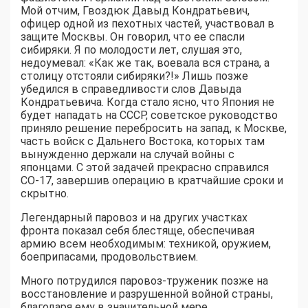
Мой отчим, Гвоздюк Давыд Кондратьевич,
офицер одной из пехотных частей, участвовал в
защите Москвы. Он говорил, что ее спасли
сибиряки. Я по молодости лет, слушая это,
недоумевал: «Как же так, воевала вся страна, а
столицу отстояли сибиряки?!» Лишь позже
убедился в справедливости слов Давыда
Кондратьевича. Когда стало ясно, что Япония не
будет нападать на СССР, советское руководство
приняло решение перебросить на запад, к Москве,
часть войск с Дальнего Востока, которых там
вынужденно держали на случай войны с
японцами. С этой задачей прекрасно справился
СО-17, завершив операцию в кратчайшие сроки и
скрытно.
Легендарный паровоз и на других участках
фронта показал себя блестяще, обеспечивая
армию всем необходимым: техникой, оружием,
боеприпасами, продовольствием.
Много потрудился паровоз-труженик позже на
восстановление и разрушенной войной страны,
благодаря ему в значительной мере