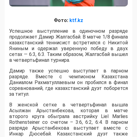
Фото:
ktf.kz
Успешное выступление в одиночном разряде
продолжает Дамир Жалгасбай. В матче 1/8 финала
казахстанский теннисист встретился с Никитой
Яниным и одержал уверенную победу в двух
сетах — 6:3, 6:3. Таким образом, Жалгасбай вышел
в четвертьфинал турнира.
Дамир также успешно выступает в парном
разряде. Вместе с чемпионом Казахстана
Даниалом Рахматуллаевым он пробился в финал
соревнований, где казахстанский дуэт поборется
за титул.
В женской сетке в четвертьфинал вышла
Асылжан Арыстанбекова, которая в матче
второго круга обыграла австрийку Liel Marlies
Rothensteiner со счетом – 3:6, 6:2, 6:4. В парном
разряде Арыстанбекова выступает вместе с
Инкар Дюсебай. Казахстанский дуэт также