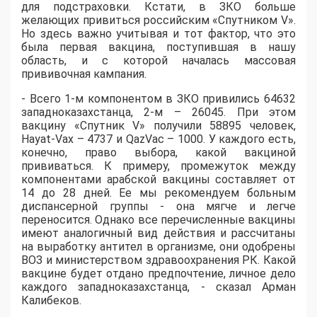
для подстраховки. Кстати, в ЗКО больше
желающих привиться российским «Спутником V».
Но здесь важно учитывая и тот фактор, что это
была первая вакцина, поступившая в нашу
область, и с которой началась массовая
прививочная кампания.
- Всего 1-м компонентом в ЗКО привились 64632
западноказахстанца, 2-м – 26045. При этом
вакцину «Спутник V» получили 58895 человек,
Hayat-Vax – 4737 и QazVac – 1000. У каждого есть,
конечно, право выбора, какой вакциной
прививаться. К примеру, промежуток между
компонентами арабской вакцины составляет от
14 до 28 дней. Ее мы рекомендуем больным
диспансерной группы - она мягче и легче
переносится. Однако все перечисленные вакцины
имеют аналогичный вид действия и рассчитаны
на выработку антител в организме, они одобрены
ВОЗ и министерством здравоохранения РК. Какой
вакцине будет отдано предпочтение, личное дело
каждого западноказахстанца, - сказал Арман
Калибеков.