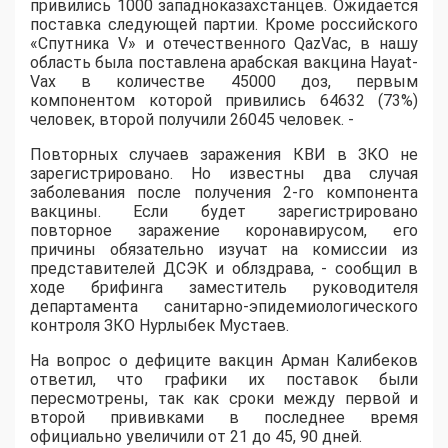
привились 1000 западноказахстанцев. Ожидается
поставка следующей партии. Кроме российского
«Спутника V» и отечественного QazVac, в нашу
область была поставлена арабская вакцина Hayat-
Vax в количестве 45000 доз, первым
компонентом которой привились 64632 (73%)
человек, второй получили 26045 человек. -
Повторных случаев заражения КВИ в ЗКО не
зарегистрировано. Но известны два случая
заболевания после получения 2-го компонента
вакцины. Если будет зарегистрировано
повторное заражение коронавирусом, его
причины обязательно изучат на комиссии из
представителей ДСЭК и облздрава, - сообщил в
ходе брифинга заместитель руководителя
департамента санитарно-эпидемиологического
контроля ЗКО Нурлыбек Мустаев.
На вопрос о дефиците вакцин Арман Калибеков
ответил, что графики их поставок были
пересмотрены, так как сроки между первой и
второй прививками в последнее время
официально увеличили от 21 до 45, 90 дней.