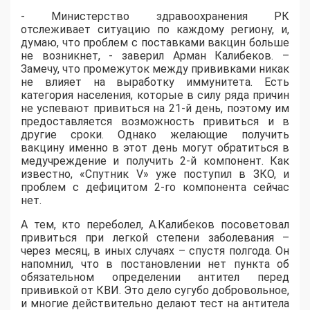
- Министерство здравоохранения РК
отслеживает ситуацию по каждому региону, и,
думаю, что проблем с поставками вакцин больше
не возникнет, - заверил Арман Калибеков. –
Замечу, что промежуток между прививками никак
не влияет на выработку иммунитета. Есть
категория населения, которые в силу ряда причин
не успевают привиться на 21-й день, поэтому им
предоставляется возможность привиться и в
другие сроки. Однако желающие получить
вакцину именно в этот день могут обратиться в
медучреждение и получить 2-й компонент. Как
известно, «Спутник V» уже поступил в ЗКО, и
проблем с дефицитом 2-го компонента сейчас
нет.
А тем, кто переболел, А.Калибеков посоветовал
привиться при легкой степени заболевания –
через месяц, в иных случаях – спустя полгода. Он
напомнил, что в постановлении нет пункта об
обязательном определении антител перед
прививкой от КВИ. Это дело сугубо добровольное,
и многие действительно делают тест на антитела