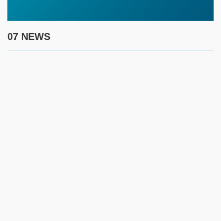
07 NEWS
7 августа
17:30
Полиция предупреждает граждан о новой схеме
телефонного мошенничества
17:00
Создание безопасности детей летом требует комплексного
контроля за ключевыми рисками
14:45
Жителям ЗКО рекомендуют соблюдать введенные
ограничения и временно отказаться от посещения лесов
12:45
Имя как жизненный ориентир