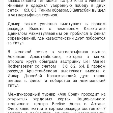
казахстанский теннисист встретился с Никитой
Яниным и одержал уверенную победу в двух
сетах — 6:3, 6:3. Таким образом, Жалгасбай вышел
в четвертьфинал турнира.
Дамир также успешно выступает в парном
разряде. Вместе с чемпионом Казахстана
Даниалом Рахматуллаевым он пробился в финал
соревнований, где казахстанский дуэт поборется
за титул.
В женской сетке в четвертьфинал вышла
Асылжан Арыстанбекова, которая в матче
второго круга обыграла австрийку Liel Marlies
Rothensteiner со счетом – 3:6, 6:2, 6:4. В парном
разряде Арыстанбекова выступает вместе с
Инкар Дюсебай. Казахстанский дуэт также
вышел в финал и поборется за чемпионский
титул.
Международный турнир «Asu Open» проходит на
открытых хардовых кортах Национального
теннисного центра Beeline Arena в Астане.
Финальные матчи в парном разряде состоятся 7