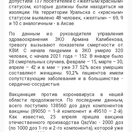
допустили 137 посетителей с «желтым/красным»
статусом, которые должны были находиться на
изоляции. На территории Уральска с «красным»
статусом выявлено 48 человек, «желтым» – 69, 9
и 10 с аналогичным - в Аксае.
По данным и.о. руководителя управления
здравоохранения ЗКО Армана Калибекова,
тревогу вызывают показатели смертности от
КВИ. С начала пандемии в ЗКО умерло 320
человек, с начала 2021 года – 152. В январе было
28 смертельных случаев, феврале – 15, марте – 30,
апреле – 42 и в мае – уже 37. 52% всех умерших
составляют женщины. 93,2% пациентов имели
сопутствующие заболевания и в большинстве -
сердечно-сосудистые.
Вакцинация против коронавируса в нашей
области продолжается. По последним данным,
всего поступило 138560 доз двух компонентов
вакцины (89050 – 1-й компонент и 49510 – 2-й).
Как известно, 25 апреля пришла вакцина
отечественного производства QаzVac - 2000 доз
(по 1000 доз 1-го и 2-го компонента), которой уже