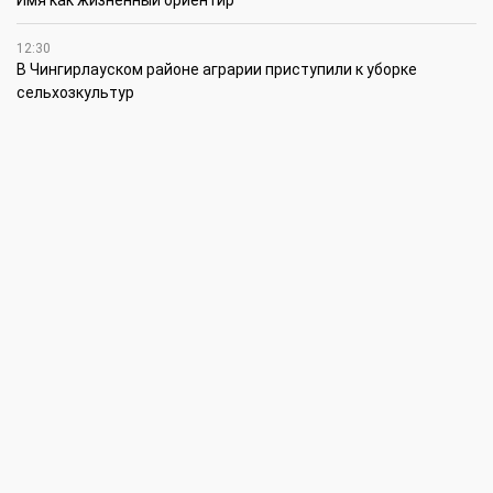
Имя как жизненный ориентир
12:30
В Чингирлауском районе аграрии приступили к уборке
сельхозкультур
12:15
Лучшим племенным быком казахской белоголовой породы в
своей категории признан Жүрек из ЗКО
12:00
В ЗКО автомойки переходят на систему оборотного
водоснабжения
11:45
В ЗКО площадь орошаемых земель составляет 13,2 тыс. га
11:15
В ЗКО высокие темпы роста зафиксированы в
инвестиционной деятельности
10:30