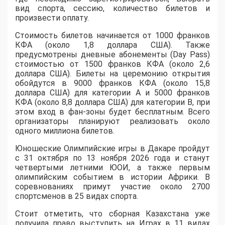
вид спорта, сессию, количество билетов и
произвести оплату.
Стоимость билетов начинается от 1000 франков
КФА (около 1,8 доллара США). Также
предусмотрены дневные абонементы (Day Pass)
стоимостью от 1500 франков КФА (около 2,6
доллара США). Билеты на церемонию открытия
обойдутся в 9000 франков КФА (около 15,8
доллара США) для категории A и 5000 франков
КФА (около 8,8 доллара США) для категории B, при
этом вход в фан-зоны будет бесплатным. Всего
организаторы планируют реализовать около
одного миллиона билетов.
Юношеские Олимпийские игры в Дакаре пройдут
с 31 октября по 13 ноября 2026 года и станут
четвертыми летними ЮОИ, а также первым
олимпийским событием в истории Африки. В
соревнованиях примут участие около 2700
спортсменов в 25 видах спорта.
Стоит отметить, что сборная Казахстана уже
получила право выступить на Играх в 11 видах