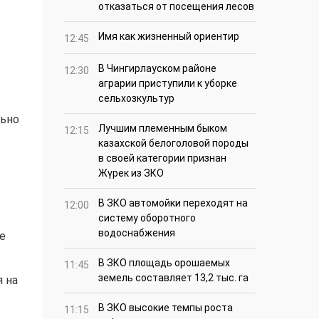
отказаться от посещения лесов
Имя как жизненный ориентир
12:45
В Чингирлауском районе
12:30
аграрии приступили к уборке
сельхозкультур
льно
Лучшим племенным быком
12:15
казахской белоголовой породы
в своей категории признан
Жүрек из ЗКО
В ЗКО автомойки переходят на
12:00
систему оборотного
водоснабжения
е
В ЗКО площадь орошаемых
11:45
земель составляет 13,2 тыс. га
 на
В ЗКО высокие темпы роста
11:15