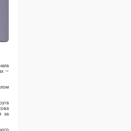
нала
ах —
алом
руга
кова
я за
ного