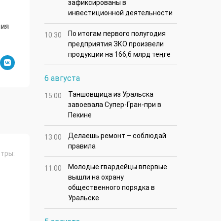
зафиксированы в
инвестиционной деятельности
ния
По итогам первого полугодия
10:30
предприятия ЗКО произвели
продукции на 166,6 млрд теңге
6 августа
Таншовщица из Уральска
15:00
завоевала Супер-Гран-при в
Пекине
Делаешь ремонт – соблюдай
13:00
правила
тры:
Молодые гвардейцы впервые
11:00
вышли на охрану
общественного порядка в
Уральске