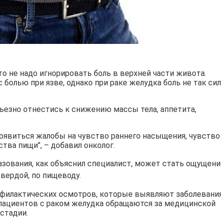
то не надо игнорировать боль в верхней части живота.
с болью при язве, однако при раке желудка боль не так си
рьезно отнестись к снижению массы тела, аппетита,
появиться жалобы на чувство раннего насыщения, чувство
тва пищи", – добавил онколог.
зования, как объяснил специалист, может стать ощущени
вердой, по пищеводу.
офилактических осмотров, которые выявляют заболевания
% пациентов с раком желудка обращаются за медицинской
 стадии.