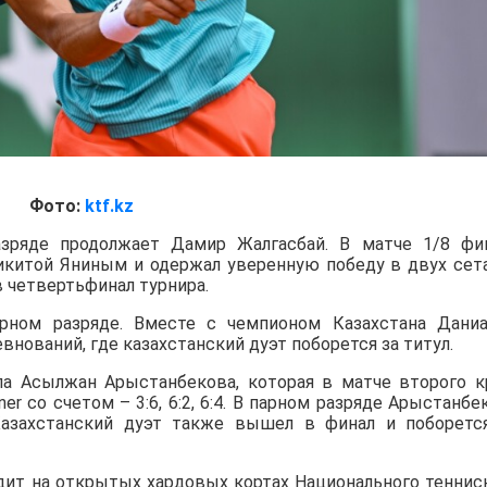
Фото:
ktf.kz
зряде продолжает Дамир Жалгасбай. В матче 1/8 фи
Никитой Яниным и одержал уверенную победу в двух сет
в четвертьфинал турнира.
ном разряде. Вместе с чемпионом Казахстана Дани
нований, где казахстанский дуэт поборется за титул.
а Асылжан Арыстанбекова, которая в матче второго к
iner со счетом – 3:6, 6:2, 6:4. В парном разряде Арыстанбе
азахстанский дуэт также вышел в финал и поборетс
дит на открытых хардовых кортах Национального теннис