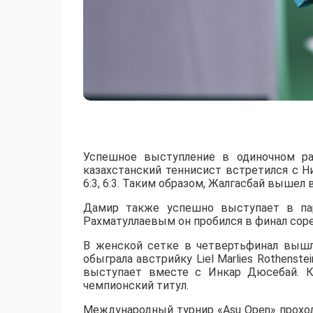
Успешное выступление в одиночном ра
казахстанский теннисист встретился с 
6:3, 6:3. Таким образом, Жалгасбай вышел 
Дамир также успешно выступает в пар
Рахматуллаевым он пробился в финал сорев
В женской сетке в четвертьфинал вышл
обыграла австрийку Liel Marlies Rothenste
выступает вместе с Инкар Дюсебай. К
чемпионский титул.
Международный турнир «Asu Open» прохо