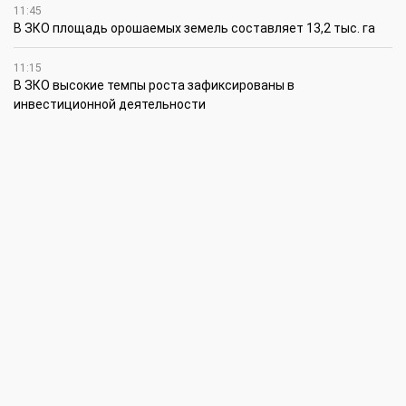
11:45
В ЗКО площадь орошаемых земель составляет 13,2 тыс. га
11:15
В ЗКО высокие темпы роста зафиксированы в
инвестиционной деятельности
10:30
По итогам первого полугодия предприятия ЗКО произвели
продукции на 166,6 млрд теңге
6 августа
15:00
Таншовщица из Уральска завоевала Супер-Гран-при в Пекине
13:00
Делаешь ремонт – соблюдай правила
11:00
Молодые гвардейцы впервые вышли на охрану
общественного порядка в Уральске