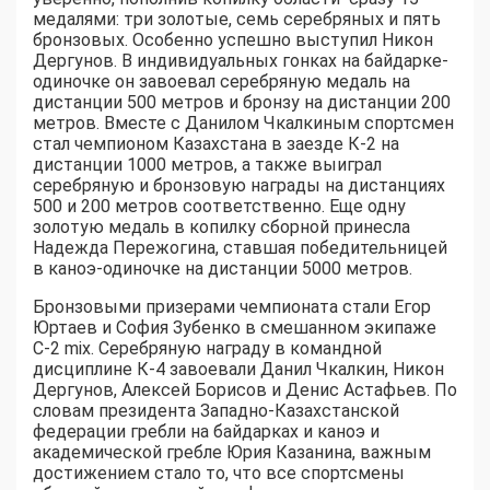
медалями: три золотые, семь серебряных и пять
бронзовых. Особенно успешно выступил Никон
Дергунов. В индивидуальных гонках на байдарке-
одиночке он завоевал серебряную медаль на
дистанции 500 метров и бронзу на дистанции 200
метров. Вместе с Данилом Чкалкиным спортсмен
стал чемпионом Казахстана в заезде К-2 на
дистанции 1000 метров, а также выиграл
серебряную и бронзовую награды на дистанциях
500 и 200 метров соответственно. Еще одну
золотую медаль в копилку сборной принесла
Надежда Пережогина, ставшая победительницей
в каноэ-одиночке на дистанции 5000 метров.
Бронзовыми призерами чемпионата стали Егор
Юртаев и София Зубенко в смешанном экипаже
С-2 mix. Серебряную награду в командной
дисциплине К-4 завоевали Данил Чкалкин, Никон
Дергунов, Алексей Борисов и Денис Астафьев. По
словам президента Западно-Казахстанской
федерации гребли на байдарках и каноэ и
академической гребле Юрия Казанина, важным
достижением стало то, что все спортсмены