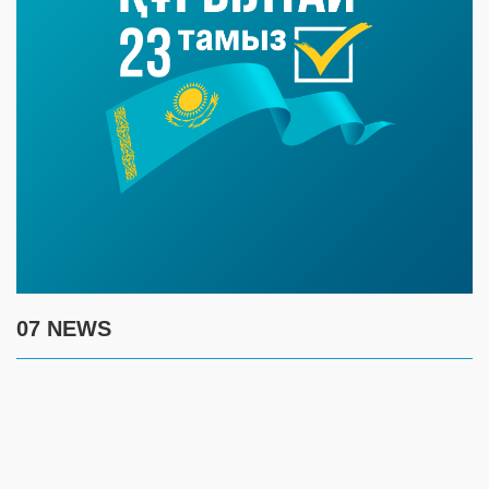
07 NEWS
6 августа
15:00
Таншовщица из Уральска завоевала Супер-Гран-при в Пекине