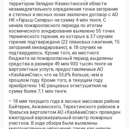
территории Западно-Казахстанской области
незамедлительного определения точки загорания
в степных и лесных зонах заключен договор с АО
НК «Ғарыш Сапары» на сумму 4 млн тенге. С
начала пожароопасного периода по итогам
космического зондирования выявлено 55 точек
термического горения, из которых в 37 случаях
горение подтверждено (22 плановых сжигания, 15
загораний ликвидировано), в 18 случаях не
подтвердилось. Кроме того, из местного
бюджета на пожароопасный период выделены
средства в размере 49 млн 930 тысяч тенге на
вертолетные услуги, предоставляемые АО
«КазАвиаСпас», что на 53,6% больше, чем в
прошлом году. Кроме того, в текущем году
приобретено 142 ранцевых огнетушителя на
сумму более 7,1 млн тенге.
– 18 мая текущего года в лесных массивах района
Бәйтерек, Акжаикского, Теректинского районов и
Уральска вертолетом АО «КазАвиаСпас» проведен
ежегодный аэровизуальный осмотр пожарных
участков. В ходе обзора были выявлены
многочисленные нарушения, такие как низкое