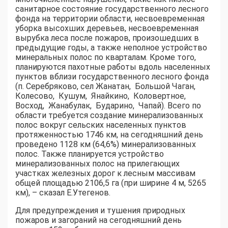
санитарное состояние государственного лесного
фонда на территории области, несвоевременная
уборка высохших деревьев, несвоевременная
вырубка леса после пожаров, произошедших в
предыдущие годы, а также неполное устройство
минеральных полос по кварталам. Кроме того,
планируются пахотные работы вдоль населенных
пунктов вблизи государственного лесного фонда
(п. Серебряково, сел Жанатан, Большой Чаган,
Колесово, Кушум, Янайкино, Коловертное,
Восход, Жанабулак, Бударино, Чапай). Всего по
области требуется создание минерализованных
полос вокруг сельских населенных пунктов
протяженностью 1746 км, на сегодняшний день
проведено 1128 км (64,6%) минерализованных
полос. Также планируется устройство
минерализованных полос на прилегающих
участках железных дорог к лесным массивам
общей площадью 2106,5 га (при ширине 4 м, 5265
км), – сказал Е.Утегенов.
Для предупреждения и тушения природных
пожаров и загораний на сегодняшний день