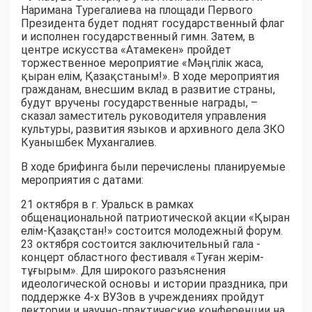
Наримана Турегалиева на площади Первого
Президента будет поднят государственный флаг
и исполнен государственный гимн. Затем, в
центре искусства «Атамекен» пройдет
торжественное мероприятие «Мәңгілік жаса,
қыран елім, Қазақстаным!». В ходе мероприятия
гражданам, внесшим вклад в развитие страны,
будут вручены государственные награды, –
сказал заместитель руководителя управления
культуры, развития языков и архивного дела ЗКО
Куанышбек Мухангалиев.
В ходе брифинга были перечислены планируемые
мероприятия с датами:
21 октября в г. Уральск в рамках
общенациональной патриотической акции «Қыран
елім-Қазақстан!» состоится молодежный форум.
23 октября состоится заключительный гала -
концерт областного фестиваля «Туған жерім-
тұғырым». Для широкого разъяснения
идеологической основы и истории праздника, при
поддержке 4-х ВУЗов в учреждениях пройдут
лектории и научно-практические конференции на