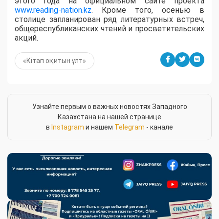
этого года на официальном сайте проекта
www.reading-nation.kz
. Кроме того, осенью в
столице запланирован ряд литературных встреч,
общереспубликанских чтений и просветительских
акций.
«Кітап оқитын ұлт»
Узнайте первым о важных новостях Западного
Казахстана на нашей странице
в
Instagram
и нашем
Telegram
- канале