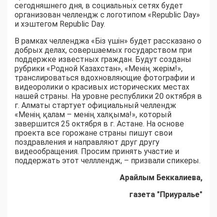
сегодняшнего дня, в социальных сетях будет
организован челлендж с логотипом «Republic Day»
и хэштегом Republic Day.
В рамках челленджа «Біз үшін» будет рассказано о
добрых делах, совершаемых государством при
поддержке известных граждан. Будут созданы
рубрики «Родной Казахстан», «Менің жерім!»,
транслироваться вдохновляющие фотографии и
видеоролики о красивых исторических местах
нашей страны. На уровне республики 20 октября в
г. Алматы стартует официальный челлендж
«Менің қалам – менің халқыма!», который
завершится 25 октября в г. Астане. На основе
проекта все горожане страны пишут свои
поздравления и направляют друг другу
видеообращения. Просим принять участие и
поддержать этот челллендж, – призвали спикеры.
Арайлым Беккалиева,
газета "Приуралье"