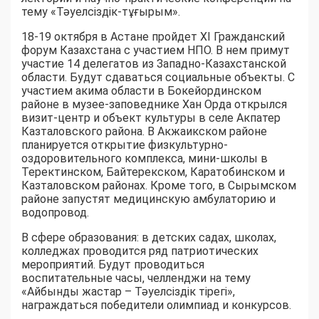
тему «Тәуелсіздік-тұғырым».
18-19 октября в Астане пройдет XI Гражданский
форум Казахстана с участием НПО. В нем примут
участие 14 делегатов из Западно-Казахстанской
области. Будут сдаваться социальные объекты. С
участием акима области в Бокейординском
районе в музее-заповеднике Хан Орда открылся
визит-центр и объект культуры в селе Акпатер
Казталовского района. В Акжаикском районе
планируется открытие физкультурно-
оздоровительного комплекса, мини-школы в
Теректинском, Байтерекском, Каратобинском и
Казталовском районах. Кроме того, в Сырымском
районе запустят медицинскую амбулаторию и
водопровод.
В сфере образования: в детских садах, школах,
колледжах проводится ряд патриотических
мероприятий. Будут проводиться
воспитательные часы, челленджи на тему
«Айбынды жастар – Тәуелсіздік тірегі»,
награждаться победители олимпиад и конкурсов.