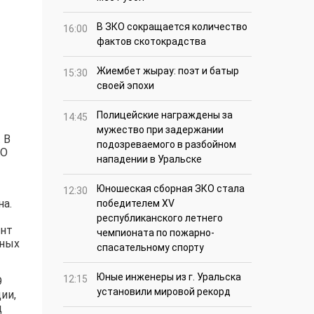
В ЗКО сокращается количество
16:00
фактов скотокрадства
Жиембет жырау: поэт и батыр
15:30
своей эпохи
Полицейские награждены за
14:45
мужество при задержании
 В
подозреваемого в разбойном
АО
нападении в Уральске
Юношеская сборная ЗКО стала
12:30
на.
победителем XV
республиканского летнего
онт
чемпионата по пожарно-
шных
спасательному спорту
Юные инженеры из г. Уральска
12:15
9
установили мировой рекорд
ии,
д