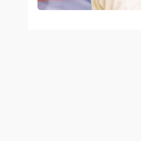
База олимпийской подготовки приняла ц
призеров Олимпийских игр, 20 чемпион
именитых атлетов, прибывших в Казахст
с олимпийским чемпионом Елдосом Смето
зарубежные звезды дзюдо, как олимпи
мировых первенств Рюдзю Нагаяма, Са
топовые борцы.