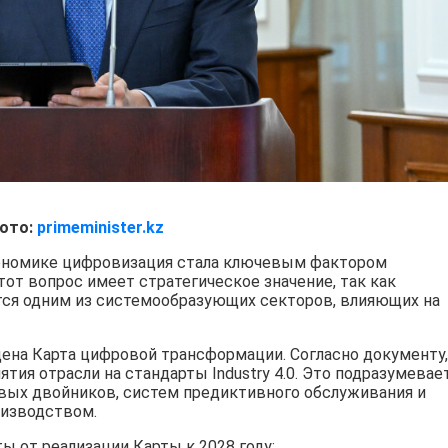
ото:
primeminister.kz
кономике цифровизация стала ключевым фактором
тот вопрос имеет стратегическое значение, так как
я одним из системообразующих секторов, влияющих на
ена Карта цифровой трансформации. Согласно документу,
ятия отрасли на стандарты Industry 4.0. Это подразумевае
вых двойников, систем предиктивного обслуживания и
оизводством.
 от реализации Карты к 2028 году: