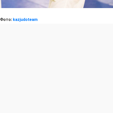
Фото:
kazjudoteam
вет мирового спорта, собрав три олимпийских чемпиона
ов мира и около 50 призеров мировых первенств. В ч
ан для совместных сборов — отечественные лидеры во г
вем и призером Игр Гусманом Кыргызбаевым, а также т
йский чемпион Лаша Шавдатуашвили, чемпионы и при
нширо Мурао, Инал Тасоев, Тато Григалашвили и др