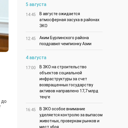
5 августа
В августе ожидается
14:45
атмосферная засуха в районах
ЗКО
Аким Бурлинского района
12:45
поздравил чемпионку Азии
4 августа
В ЗКО на строительство
17:00
объектов социальной
инфраструктуры за счет
возвращенных государству
активов направлено 17,7 млрд
теңге
 до
т
В ЗКО особое внимание
16:45
уделяется контролю за выпасом
животных, проверкам рынков и
мест убоя