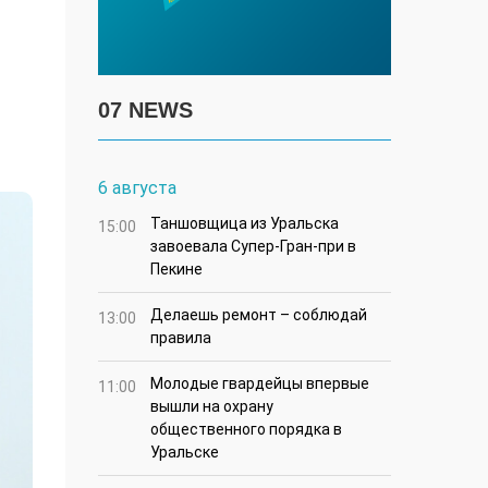
07 NEWS
6 августа
Таншовщица из Уральска
15:00
завоевала Супер-Гран-при в
Пекине
Делаешь ремонт – соблюдай
13:00
правила
Молодые гвардейцы впервые
11:00
вышли на охрану
общественного порядка в
Уральске