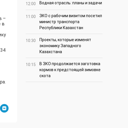
Водная отрасль: планы и задачи
12:00
ЗКО с рабочим визитом посетил
11:00
в –
министр транспорта
 в
Республики Казахстан
ику
Проекты, которые изменят
10:30
экономику Западного
 34
Казахстана
о
В ЗКО продолжается заготовка
10:15
кормов к предстоящей зимовке
скота
ра.