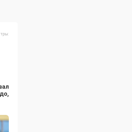
тры:
вал
до,