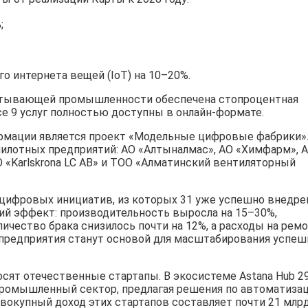
;
 интернета вещей (IoT) на 10–20%.
батывающей промышленности обеспечена стопроцентная
е 9 услуг полностью доступны в онлайн-формате.
рмации является проект «Модельные цифровые фабрики».
пилотных предприятий: АО «Алтыналмас», АО «Химфарм», 
О «Karlskrona LC AB» и ТОО «Алматинский вентиляторный
 цифровых инициатив, из которых 31 уже успешно внедре
й эффект: производительность выросла на 15–30%,
ичество брака снизилось почти на 12%, а расходы на рем
 предприятия станут основой для масштабирования успе
ят отечественные стартапы. В экосистеме Astana Hub 2
ромышленный сектор, предлагая решения по автоматизац
вокупный доход этих стартапов составляет почти 21 млр