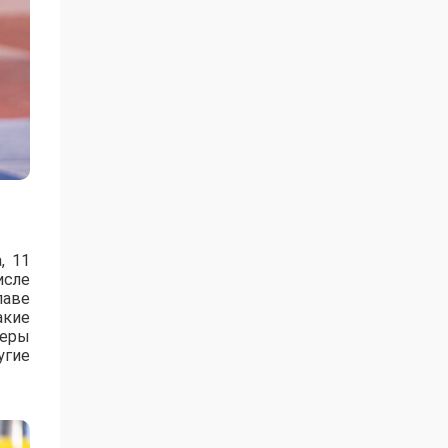
, 11
исле
лаве
акие
зеры
угие