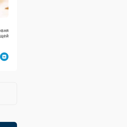
овня
ущей