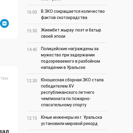
В ЗКО сокращается количество
16:00
фактов скотокрадства
Жиембет жырау: поэт и батыр
15:30
своей эпохи
Полицейские награждены за
14:45
мужество при задержании
подозреваемого в разбойном
нападении в Уральске
тры:
Юношеская сборная ЗКО стала
12:30
победителем XV
республиканского летнего
чемпионата по пожарно-
спасательному спорту
Юные инженеры из г. Уральска
12:15
установили мировой рекорд
вал