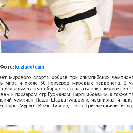
Фото:
kazjudoteam
вет мирового спорта, собрав три олимпийских чемпиона
ов мира и около 50 призеров мировых первенств. В ч
ан для совместных сборов — отечественные лидеры во г
вем и призером Игр Гусманом Кыргызбаевым, а также т
йский чемпион Лаша Шавдатуашвили, чемпионы и при
нширо Мурао, Инал Тасоев, Тато Григалашвили и др