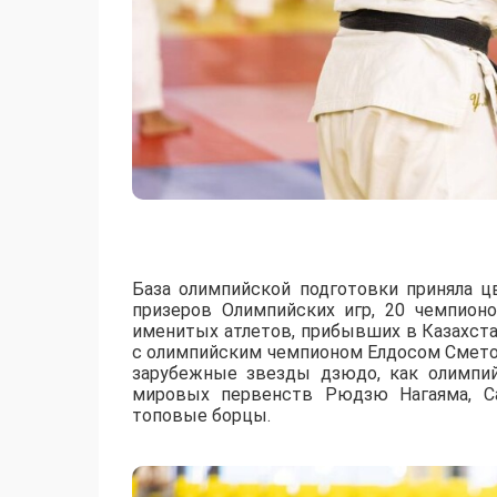
База олимпийской подготовки приняла ц
призеров Олимпийских игр, 20 чемпион
именитых атлетов, прибывших в Казахст
с олимпийским чемпионом Елдосом Смето
зарубежные звезды дзюдо, как олимпи
мировых первенств Рюдзю Нагаяма, Са
топовые борцы.