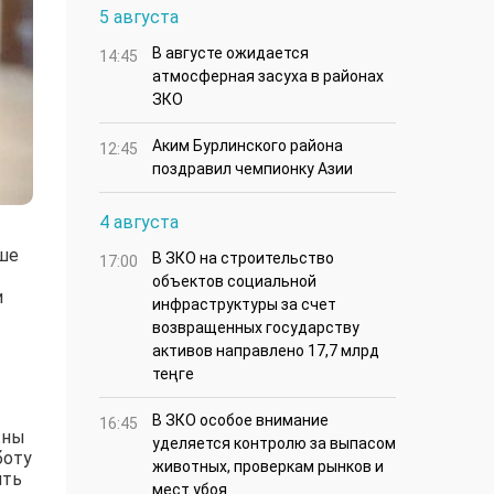
5 августа
В августе ожидается
14:45
атмосферная засуха в районах
ЗКО
Аким Бурлинского района
12:45
поздравил чемпионку Азии
4 августа
ьше
В ЗКО на строительство
17:00
объектов социальной
и
инфраструктуры за счет
возвращенных государству
активов направлено 17,7 млрд
теңге
В ЗКО особое внимание
16:45
жны
уделяется контролю за выпасом
боту
животных, проверкам рынков и
ять
мест убоя