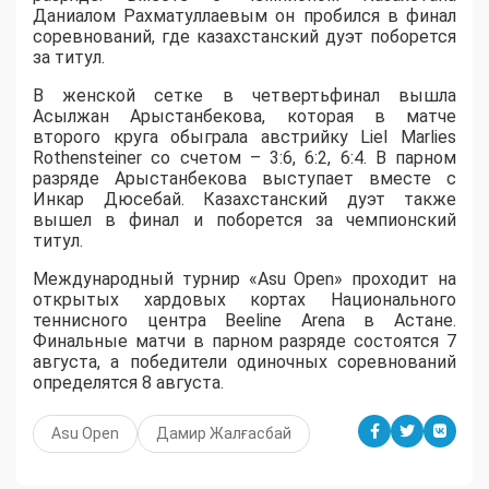
Даниалом Рахматуллаевым он пробился в финал
соревнований, где казахстанский дуэт поборется
за титул.
В женской сетке в четвертьфинал вышла
Асылжан Арыстанбекова, которая в матче
второго круга обыграла австрийку Liel Marlies
Rothensteiner со счетом – 3:6, 6:2, 6:4. В парном
разряде Арыстанбекова выступает вместе с
Инкар Дюсебай. Казахстанский дуэт также
вышел в финал и поборется за чемпионский
титул.
Международный турнир «Asu Open» проходит на
открытых хардовых кортах Национального
теннисного центра Beeline Arena в Астане.
Финальные матчи в парном разряде состоятся 7
августа, а победители одиночных соревнований
определятся 8 августа.
Asu Open
Дамир Жалғасбай