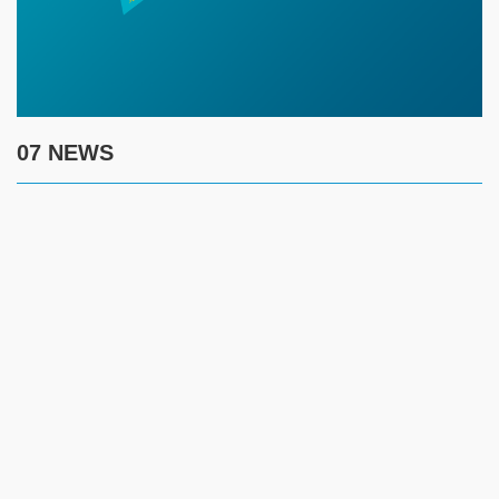
07 NEWS
7 августа
17:30
Полиция предупреждает граждан о новой схеме
телефонного мошенничества
17:00
Создание безопасности детей летом требует комплексного
контроля за ключевыми рисками
14:45
Жителям ЗКО рекомендуют соблюдать введенные
ограничения и временно отказаться от посещения лесов