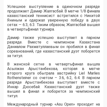
Успешное выступление в одиночном разряде
продолжает Дамир Жалгасбай. В матче 1/8 финала
казахстанский теннисист встретился с Никитой
Яниным и одержал уверенную победу в двух
сетах — 6:3, 6:3. Таким образом, Жалгасбай вышел
в четвертьфинал турнира.
Дамир также успешно выступает в парном
разряде. Вместе с чемпионом Казахстана
Даниалом Рахматуллаевым он пробился в финал
соревнований, где казахстанский дуэт поборется
за титул.
В женской сетке в четвертьфинал вышла
Асылжан Арыстанбекова, которая в матче
второго круга обыграла австрийку Liel Marlies
Rothensteiner со счетом – 3:6, 6:2, 6:4. В парном
разряде Арыстанбекова выступает вместе с
Инкар Дюсебай. Казахстанский дуэт также
вышел в финал и поборется за чемпионский
титул.
Международный турнир «Asu Open» проходит на