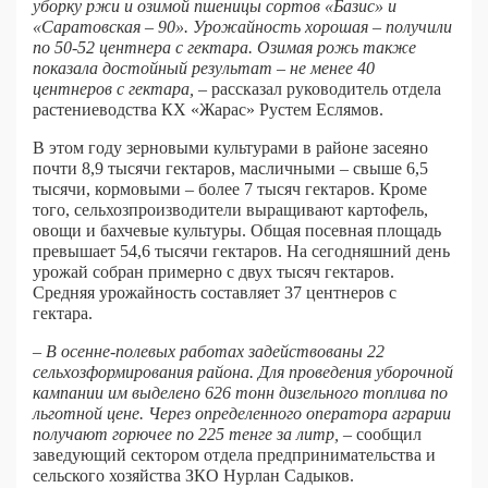
уборку ржи и озимой пшеницы сортов «Базис» и
«Саратовская – 90». Урожайность хорошая – получили
по 50-52 центнера с гектара. Озимая рожь также
показала достойный результат – не менее 40
центнеров с гектара,
– рассказал руководитель отдела
растениеводства КХ «Жарас» Рустем Еслямов.
В этом году зерновыми культурами в районе засеяно
почти 8,9 тысячи гектаров, масличными – свыше 6,5
тысячи, кормовыми – более 7 тысяч гектаров. Кроме
того, сельхозпроизводители выращивают картофель,
овощи и бахчевые культуры. Общая посевная площадь
превышает 54,6 тысячи гектаров. На сегодняшний день
урожай собран примерно с двух тысяч гектаров.
Средняя урожайность составляет 37 центнеров с
гектара.
– В осенне-полевых работах задействованы 22
сельхозформирования района. Для проведения уборочной
кампании им выделено 626 тонн дизельного топлива по
льготной цене. Через определенного оператора аграрии
получают горючее по 225 тенге за литр,
– сообщил
заведующий сектором отдела предпринимательства и
сельского хозяйства ЗКО Нурлан Садыков.