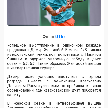
Фото:
ktf.kz
Успешное выступление в одиночном разряде
продолжает Дамир Жалгасбай. В матче 1/8 финала
казахстанский теннисист встретился с Никитой
Яниным и одержал уверенную победу в двух
сетах — 6:3, 6:3. Таким образом, Жалгасбай вышел
в четвертьфинал турнира.
Дамир также успешно выступает в парном
разряде. Вместе с чемпионом Казахстана
Даниалом Рахматуллаевым он пробился в финал
соревнований, где казахстанский дуэт поборется
за титул.
В женской сетке в четвертьфинал вышла
Асылжан Арыстанбекова, которая в матче