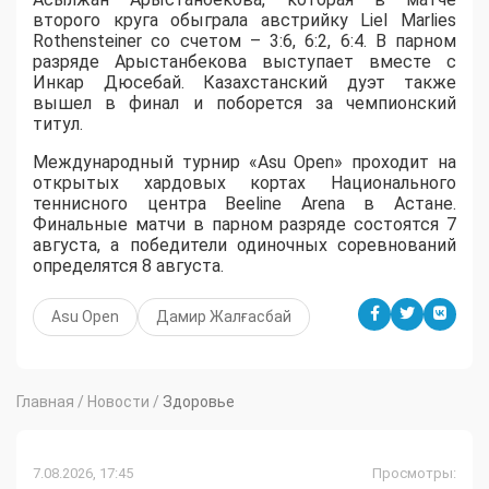
второго круга обыграла австрийку Liel Marlies
Rothensteiner со счетом – 3:6, 6:2, 6:4. В парном
разряде Арыстанбекова выступает вместе с
Инкар Дюсебай. Казахстанский дуэт также
вышел в финал и поборется за чемпионский
титул.
Международный турнир «Asu Open» проходит на
открытых хардовых кортах Национального
теннисного центра Beeline Arena в Астане.
Финальные матчи в парном разряде состоятся 7
августа, а победители одиночных соревнований
определятся 8 августа.
Asu Open
Дамир Жалғасбай
Главная
/
Новости
/
Здоровье
7.08.2026, 17:45
Просмотры: