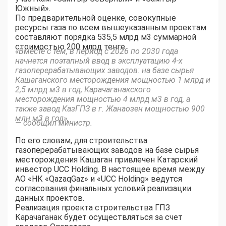
Южный».
По предварительной оценке, совокупные
ресурсы газа по всем вышеуказанным проектам
составляют порядка 535,5 млрд м3 суммарной
стоимостью 200 млрд тенге.
«Вместе с тем, в период с 2026 по 2030 года
начнется поэтапный ввод в эксплуатацию 4-х
газоперерабатывающих заводов: на базе сырья
Кашаганского месторождения мощностью 1 млрд и
2,5 млрд м3 в год, Карачаганакского
месторождения мощностью 4 млрд м3 в год, а
также завод КазГПЗ в г. Жанаозен мощностью 900
млн м3 в год»,
— сообщил министр.
По его словам, для строительства
газоперерабатывающих заводов на базе сырья
месторождения Кашаган привлечен Катарский
инвестор UCC Holding. В настоящее время между
АО «НК «QazaqGaz» и «UCC Holding» ведутся
согласования финальных условий реализации
данных проектов.
Реализация проекта строительства ГПЗ
Карачаганак будет осуществляться за счет