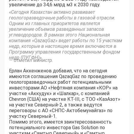
увеличение до 34,6 млрд м3 к 2030 году.
«Сегодня Казахстан активно развивает
геологоразведочные работы в газовой отрасли.
Одним из главных приоритетов является
увеличение объемов разведанных запасов
углеводородов. В рамках этого Национальная
компания «QazaqGaz» ведет работы по 15 участкам
недр, которые в настоящее время включаются в
Программу управления государственным фондом
недр (ПУГФН)»,
— отметил министр.
Ерлан Аккенженов добавил, что на сегодня
имеются соглашения QazaqGaz по проведению
геологоразведочных работ потенциальными
инвесторами АО «Нефтяная компания «КОР» на
участке «Аккудук» и «Шалкар», с компанией
Chevron (США) на участке КТ-III, с ТОО «КазАзот»
на участке Северный-2, а также ведутся
переговоры c АО «СНПС-Актобемунайгаз» по
участку Северный-1.
Помимо этого, имеется заинтересованность
потенциального инвестора Gas Solution по
участкам «Самтыр Северный» и «Самтыр