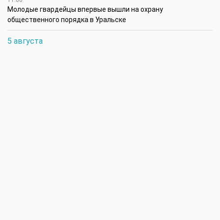
Молодые гвардейцы впервые вышли на охрану
общественного порядка в Уральске
5 августа
14:45
В августе ожидается атмосферная засуха в районах ЗКО
12:45
Аким Бурлинского района поздравил чемпионку Азии
4 августа
17:00
В ЗКО на строительство объектов социальной
инфраструктуры за счет возвращенных государству активов
направлено 17,7 млрд теңге
16:45
В ЗКО особое внимание уделяется контролю за выпасом
животных, проверкам рынков и мест убоя